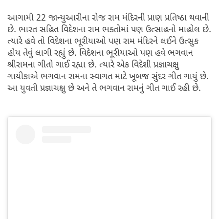
આગામી 22 જાન્યુઆરીના રોજ રામ મંદિરની પ્રાણ પ્રતિષ્ઠા થવાની
છે. ભારત સહિત વિદેશના રામ ભક્તોમાં પણ ઉત્સાહનો માહોલ છે.
ત્યારે હવે તો વિદેશના ભૂરીયાઓ પણ રામ મંદિરને લઈને ઉત્સુક
હોય તેવું લાગી રહ્યું છે. વિદેશના ભૂરીયાઓ પણ હવે ભગવાન
શ્રીરામના ગીતો ગાઈ રહ્યા છે. ત્યારે એક વિદેશી પ્રજ્ઞાચક્ષુ
ગાયીકાએ ભગવાન રામના સ્વાગત માટે ખૂબજ સુંદર ગીત ગાયું છે.
આ યુવતી પ્રજ્ઞાચક્ષુ છે અને તે ભગવાન રામનું ગીત ગાઈ રહી છે.