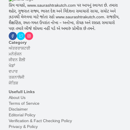
પ્રિય વાચકો, www.saurashtrakutch.com પર આપનું સ્વાગત છે. તમારા
શહેર, ગુજરાત રાજ્ય, ભારત દેશ અને વિદેશના સમાચારો સાચા, સચોટ અને
ઝડપથી મેળવવા માટે જોતા રહો www.saurashtrakutch.com. રાજકીય,
શૈક્ષણિક, રમત-ગમત ઉપરાંત નોખા – અનોખા, રોચક અને રસપ્રદ સમાચારો
પણ તમારે બીજે શોધવા નહીં પડે એ અમારું પ્રોમીસ છે તમને.
Category
ਅੰਤਰਰਾਸ਼ਟਰੀ
ਮਨੋਰੰਜਨ
ਜੀਵਨ ਸ਼ੈਲੀ
ਖੇਡਾਂ
ਵਪਾਰ
ਤਕਨਾਲੋਜੀ
ਜੋਤਿਸ਼
Usefull Links
About Us
Terms of Service
Disclaimer
Editorial Policy
Verification & Fact Checking Policy
Privacy & Policy