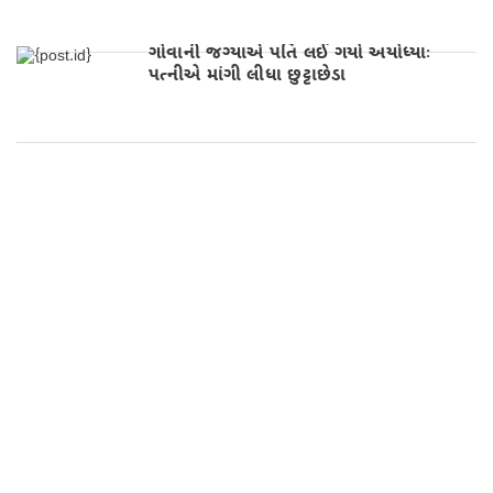
ગોવાની જગ્યાએ પતિ લઈ ગયો અયોધ્યાઃ
પત્નીએ માંગી લીધા છુટ્ટાછેડા