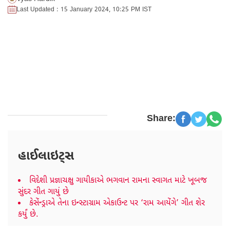
Last Updated : 15 January 2024, 10:25 PM IST
Share:
હાઈલાઇટ્સ
વિદેશી પ્રજ્ઞાચક્ષુ ગાયીકાએ ભગવાન રામના સ્વાગત માટે ખૂબજ
સુંદર ગીત ગાયું છે
કેસેંન્ડ્રાએ તેના ઇન્સ્ટાગ્રામ એકાઉન્ટ પર ‘રામ આયેંગે’ ગીત શેર
કર્યું છે.