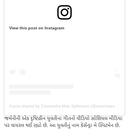
View this post on Instagram
A post shared by Cassandra Mae Spittmann (@cassmaeofficial)
જર્મનીની એક દૃષ્ટિહીન યુવતીના ગીતનો વીડિયો સોશિયલ મીડિયા
પર વાયરલ થઈ રહ્યો છે. આ યુવતીનું નામ કેસેંન્ડ્રા મે સ્પિટમેન છે.