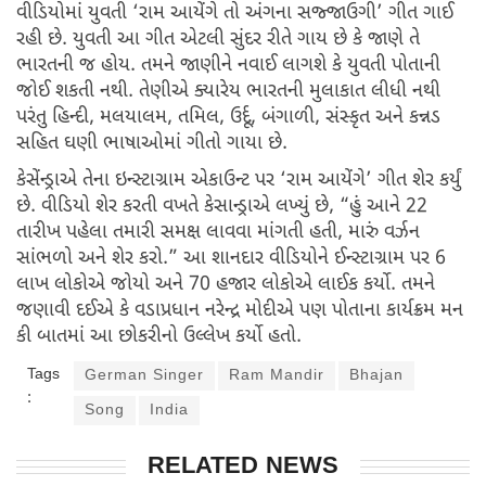
વીડિયોમાં યુવતી ‘રામ આયેંગે તો અંગના સજ્જાઉગી’ ગીત ગાઈ
રહી છે. યુવતી આ ગીત એટલી સુંદર રીતે ગાય છે કે જાણે તે
ભારતની જ હોય. તમને જાણીને નવાઈ લાગશે કે યુવતી પોતાની
જોઈ શકતી નથી. તેણીએ ક્યારેય ભારતની મુલાકાત લીધી નથી
પરંતુ હિન્દી, મલયાલમ, તમિલ, ઉર્દૂ, બંગાળી, સંસ્કૃત અને કન્નડ
સહિત ઘણી ભાષાઓમાં ગીતો ગાયા છે.
કેસેંન્ડ્રાએ તેના ઇન્સ્ટાગ્રામ એકાઉન્ટ પર ‘રામ આયેંગે’ ગીત શેર કર્યું
છે. વીડિયો શેર કરતી વખતે કેસાન્ડ્રાએ લખ્યું છે, “હું આને 22
તારીખ પહેલા તમારી સમક્ષ લાવવા માંગતી હતી, મારું વર્ઝન
સાંભળો અને શેર કરો.” આ શાનદાર વીડિયોને ઈન્સ્ટાગ્રામ પર 6
લાખ લોકોએ જોયો અને 70 હજાર લોકોએ લાઈક કર્યો. તમને
જણાવી દઈએ કે વડાપ્રધાન નરેન્દ્ર મોદીએ પણ પોતાના કાર્યક્રમ મન
કી બાતમાં આ છોકરીનો ઉલ્લેખ કર્યો હતો.
Tags
German Singer
Ram Mandir
Bhajan
:
Song
India
RELATED NEWS