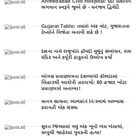
Ahmedabad Civil Hospital: દર્દી ડૉક્ટરને
ભગવાન સ્વરૂપે જુએ છે - ધનંજય દ્વિવેદી
Gujarat Tablo: તમારો એક વોટ, ગુજરાતના
ટેબ્લોને વિજેતા બનાવી શકે છે !
દેશના નામે રાષ્ટ્રપતિ દ્રૌપદી મુર્મૂનું સંબોધન, રામ
મંદિર અને કર્પૂરી ઠાકુરનો ઉલ્લેખ કર્યો
બોગસ પ્રમાણપત્રના દેશવ્યાપી કૌભાંડમાં
બિહારથી આરોપી ઝડપાયો: 80 હજાર ખોટા
પ્રમાણપત્રો બનાવ્યા!
માનવ સાધના: બાળકોને નિ:સ્વાર્થ અભ્યાસ
કરાવતી એક સંસ્થા
સુરત જિલ્લામાં વધુ એક ખૂની ખેલ ખેલાયો,
ચપ્પુથી જાહેરમાં યુવકની હત્યા!