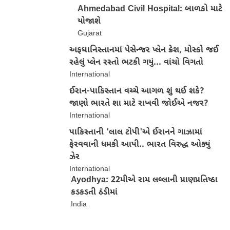
Ahmedabad Civil Hospital: બાળકો માટે
યોજાશે
Gujarat
અફઘાનિસ્તાનમાં પેસેન્જર પ્લેન ક્રેશ, મોસ્કો જઈ
રહેલું પ્લેન રસ્તો ભટકી ગયું... વાંચો વિગતો
International
ઈરાન-પાકિસ્તાન વચ્ચે આગળ શું થઈ શકે?
જાણો ભારતે શા માટે રાખવી જોઈએ નજર?
International
પાકિસ્તાની 'લાલ ટોપી'એ ઈરાનને ગાઝામાં
ફેરવવાની ધમકી આપી.. ભારત વિરુદ્ધ ઓક્યું
ઝેર
International
Ayodhya: 22મીએ રામ લલ્લાની પ્રાણપ્રતિષ્ઠા
કડકડતી ઠંડીમાં
India