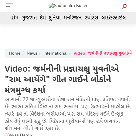
હોમ
ગુજરાત
દેશ
દુનિયા
મનોરંજન
સ્પોર્ટ્સ
લાઇફસ્ટાઇલ
Home
News
International
Video: જર્મની
Video: જર્મનીની પ્રજ્ઞાચક્ષુ યુવતીએ
"રામ આયેંગે" ગીત ગાઈને લોકોને
મંત્રમુગ્ધ કર્યા
આગામી 22 જાન્યુઆરીના રોજ રામ મંદિરની પ્રાણ પ્રતિષ્ઠા થવાની
છે. ભારત સહિત વિદેશના રામ ભક્તોમાં પણ ઉત્સાહનો માહોલ છે.
ત્યારે હવે તો વિદેશના ભૂરીયાઓ પણ રામ મંદિરને લઈને ઉત્સુક
હોય તેવું લાગી રહ્યું છે. વિદેશના ભૂરીયાઓ પણ હવે ભગવાન
શ્રીરામના ગીતો ગાઈ રહ્યા છે.
Vyas Hardik