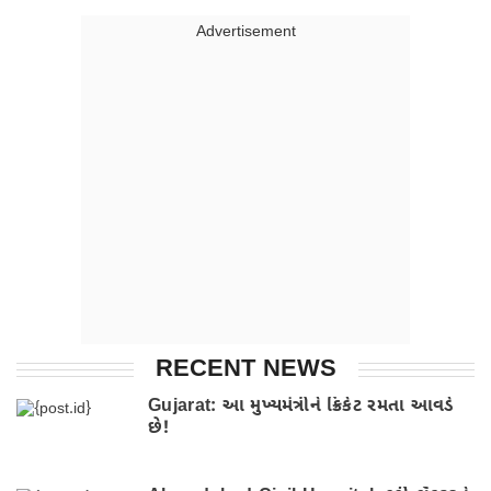
Advertisment
RECENT NEWS
Gujarat: આ મુખ્યમંત્રીને ક્રિકેટ રમતા આવડે
છે!