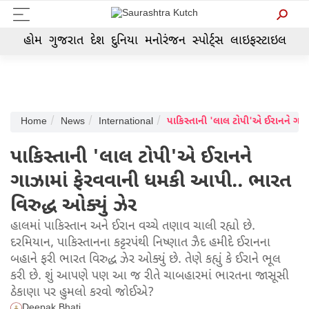
હોમ
ગુજરાત
દેશ
દુનિયા
મનોરંજન
સ્પોર્ટ્સ
લાઇફસ્ટાઇલ
Home
News
International
પાકિસ્તાની 'લાલ ટોપી'એ ઈરાનને ગાઝામાં ફેરવવાની ધમકી આપી.. ભા
પાકિસ્તાની 'લાલ ટોપી'એ ઈરાનને
ગાઝામાં ફેરવવાની ધમકી આપી.. ભારત
વિરુદ્ધ ઓક્યું ઝેર
હાલમાં પાકિસ્તાન અને ઈરાન વચ્ચે તણાવ ચાલી રહ્યો છે.
દરમિયાન, પાકિસ્તાનના કટ્ટરપંથી નિષ્ણાત ઝૈદ હમીદે ઈરાનના
બહાને ફરી ભારત વિરુદ્ધ ઝેર ઓક્યું છે. તેણે કહ્યું કે ઈરાને ભૂલ
કરી છે. શું આપણે પણ આ જ રીતે ચાબહારમાં ભારતના જાસૂસી
ઠેકાણા પર હુમલો કરવો જોઈએ?
Deepak Bhati