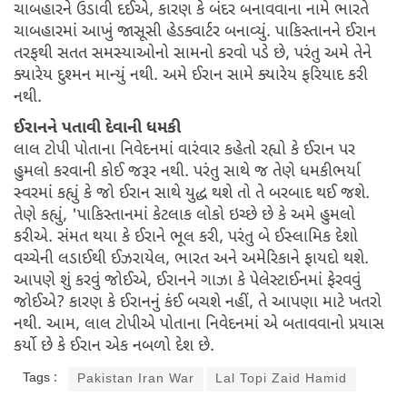
ચાબહારને ઉડાવી દઈએ, કારણ કે બંદર બનાવવાના નામે ભારતે
ચાબહારમાં આખું જાસૂસી હેડક્વાર્ટર બનાવ્યું. પાકિસ્તાનને ઈરાન
તરફથી સતત સમસ્યાઓનો સામનો કરવો પડે છે, પરંતુ અમે તેને
ક્યારેય દુશ્મન માન્યું નથી. અમે ઈરાન સામે ક્યારેય ફરિયાદ કરી
નથી.
ઈરાનને પતાવી દેવાની ધમકી
લાલ ટોપી પોતાના નિવેદનમાં વારંવાર કહેતો રહ્યો કે ઈરાન પર
હુમલો કરવાની કોઈ જરૂર નથી. પરંતુ સાથે જ તેણે ધમકીભર્યા
સ્વરમાં કહ્યું કે જો ઈરાન સાથે યુદ્ધ થશે તો તે બરબાદ થઈ જશે.
તેણે કહ્યું, 'પાકિસ્તાનમાં કેટલાક લોકો ઇચ્છે છે કે અમે હુમલો
કરીએ. સંમત થયા કે ઈરાને ભૂલ કરી, પરંતુ બે ઈસ્લામિક દેશો
વચ્ચેની લડાઈથી ઈઝરાયેલ, ભારત અને અમેરિકાને ફાયદો થશે.
આપણે શું કરવું જોઈએ, ઈરાનને ગાઝા કે પેલેસ્ટાઈનમાં ફેરવવું
જોઈએ? કારણ કે ઈરાનનું કંઈ બચશે નહીં, તે આપણા માટે ખતરો
નથી. આમ, લાલ ટોપીએ પોતાના નિવેદનમાં એ બતાવવાનો પ્રયાસ
કર્યો છે કે ઈરાન એક નબળો દેશ છે.
Tags :
Pakistan Iran War
Lal Topi Zaid Hamid