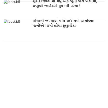
સુરત જિલ્લામાં વધુ એક ખૂની ખેલ ખેલાયો,
ચપ્પુથી જાહેરમાં યુવકની હત્યા!
ગોવાની જગ્યાએ પતિ લઈ ગયો અયોધ્યાઃ
પત્નીએ માંગી લીધા છુટ્ટાછેડા