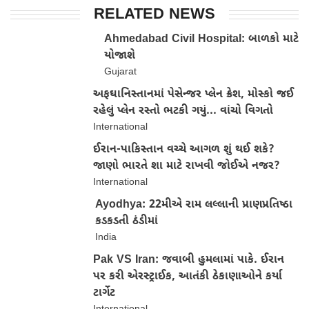
RELATED NEWS
Ahmedabad Civil Hospital: બાળકો માટે
યોજાશે
Gujarat
અફઘાનિસ્તાનમાં પેસેન્જર પ્લેન ક્રેશ, મોસ્કો જઈ
રહેલું પ્લેન રસ્તો ભટકી ગયું... વાંચો વિગતો
International
ઈરાન-પાકિસ્તાન વચ્ચે આગળ શું થઈ શકે?
જાણો ભારતે શા માટે રાખવી જોઈએ નજર?
International
Ayodhya: 22મીએ રામ લલ્લાની પ્રાણપ્રતિષ્ઠા
કડકડતી ઠંડીમાં
India
Pak VS Iran: જવાબી હુમલામાં પાકે. ઈરાન
પર કરી એરસ્ટ્રાઈક, આતંકી ઠેકાણાઓને કર્યા
ટાર્ગેટ