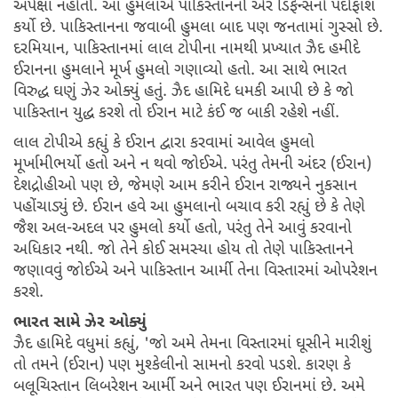
અપેક્ષા નહોતી. આ હુમલાએ પાકિસ્તાનની એર ડિફેન્સનો પર્દાફાશ
કર્યો છે. પાકિસ્તાનના જવાબી હુમલા બાદ પણ જનતામાં ગુસ્સો છે.
દરમિયાન, પાકિસ્તાનમાં લાલ ટોપીના નામથી પ્રખ્યાત ઝૈદ હમીદે
ઈરાનના હુમલાને મૂર્ખ હુમલો ગણાવ્યો હતો. આ સાથે ભારત
વિરુદ્ધ ઘણું ઝેર ઓક્યું હતું. ઝૈદ હામિદે ધમકી આપી છે કે જો
પાકિસ્તાન યુદ્ધ કરશે તો ઈરાન માટે કંઈ જ બાકી રહેશે નહીં.
લાલ ટોપીએ કહ્યું કે ઈરાન દ્વારા કરવામાં આવેલ હુમલો
મૂર્ખામીભર્યો હતો અને ન થવો જોઈએ. પરંતુ તેમની અંદર (ઈરાન)
દેશદ્રોહીઓ પણ છે, જેમણે આમ કરીને ઈરાન રાજ્યને નુકસાન
પહોંચાડ્યું છે. ઈરાન હવે આ હુમલાનો બચાવ કરી રહ્યું છે કે તેણે
જૈશ અલ-અદલ પર હુમલો કર્યો હતો, પરંતુ તેને આવું કરવાનો
અધિકાર નથી. જો તેને કોઈ સમસ્યા હોય તો તેણે પાકિસ્તાનને
જણાવવું જોઈએ અને પાકિસ્તાન આર્મી તેના વિસ્તારમાં ઓપરેશન
કરશે.
ભારત સામે ઝેર ઓક્યું
ઝૈદ હામિદે વધુમાં કહ્યું, 'જો અમે તેમના વિસ્તારમાં ઘૂસીને મારીશું
તો તમને (ઈરાન) પણ મુશ્કેલીનો સામનો કરવો પડશે. કારણ કે
બલૂચિસ્તાન લિબરેશન આર્મી અને ભારત પણ ઈરાનમાં છે. અમે