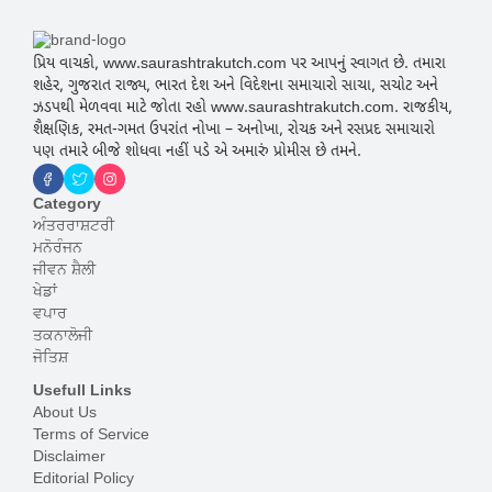
પ્રિય વાચકો, www.saurashtrakutch.com પર આપનું સ્વાગત છે. તમારા
શહેર, ગુજરાત રાજ્ય, ભારત દેશ અને વિદેશના સમાચારો સાચા, સચોટ અને
ઝડપથી મેળવવા માટે જોતા રહો www.saurashtrakutch.com. રાજકીય,
શૈક્ષણિક, રમત-ગમત ઉપરાંત નોખા – અનોખા, રોચક અને રસપ્રદ સમાચારો
પણ તમારે બીજે શોધવા નહીં પડે એ અમારું પ્રોમીસ છે તમને.
Category
ਅੰਤਰਰਾਸ਼ਟਰੀ
ਮਨੋਰੰਜਨ
ਜੀਵਨ ਸ਼ੈਲੀ
ਖੇਡਾਂ
ਵਪਾਰ
ਤਕਨਾਲੋਜੀ
ਜੋਤਿਸ਼
Usefull Links
About Us
Terms of Service
Disclaimer
Editorial Policy