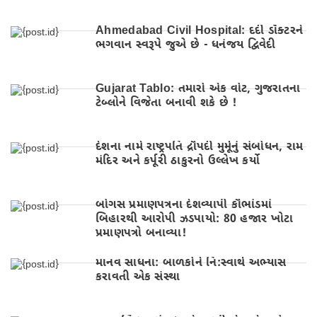
Ahmedabad Civil Hospital: દર્દી ડૉક્ટરને
ભગવાન સ્વરૂપે જુએ છે - ધનંજય દ્વિવેદી
Gujarat Tablo: તમારો એક વોટ, ગુજરાતના
ટેબ્લોને વિજેતા બનાવી શકે છે !
દેશના નામે રાષ્ટ્રપતિ દ્રૌપદી મુર્મૂનું સંબોધન, રામ
મંદિર અને કર્પૂરી ઠાકુરનો ઉલ્લેખ કર્યો
બોગસ પ્રમાણપત્રના દેશવ્યાપી કૌભાંડમાં
બિહારથી આરોપી ઝડપાયો: 80 હજાર ખોટા
પ્રમાણપત્રો બનાવ્યા!
માનવ સાધના: બાળકોને નિ:સ્વાર્થ અભ્યાસ
કરાવતી એક સંસ્થા