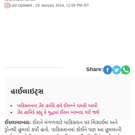
Last Updated : 20 January 2024, 12:09 PM IST
Share:
હાઈલાઇટ્સ
પાકિસ્તાનના ઝૈદ હમીદે હવે ઈરાનને ધમકી આપી
ઝૈદ હામિદે કહ્યું કે યુદ્ધમાં ઈરાન બરબાદ થઈ જશે
ઈસ્લામાબાદઃ
ઈરાને મંગળવારે પાકિસ્તાન પર મિસાઈલ અને
ડ્રોનથી હુમલો કર્યો હતો. પાકિસ્તાનમાં કોઈને પણ આ હુમલાની