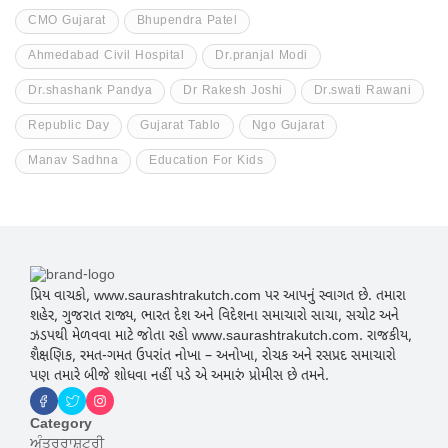
CMO Gujarat
Bhupendra Patel
Ahmedabad Civil Hospital
Dr.pranjal Modi
Dr.shashank Pandya
Dr Rakesh Joshi
Dr.swati Rawani
Republic Day
Gujarat Tablo
Ngo Gujarat
Manav Sadhna
Education For Kids
પ્રિય વાચકો, www.saurashtrakutch.com પર આપનું સ્વાગત છે. તમારા
શહેર, ગુજરાત રાજ્ય, ભારત દેશ અને વિદેશના સમાચારો સાચા, સચોટ અને
ઝડપથી મેળવવા માટે જોતા રહો www.saurashtrakutch.com. રાજકીય,
શૈક્ષણિક, રમત-ગમત ઉપરાંત નોખા – અનોખા, રોચક અને રસપ્રદ સમાચારો
પણ તમારે બીજે શોધવા નહીં પડે એ અમારું પ્રોમીસ છે તમને.
Category
ਅੰਤਰਰਾਸ਼ਟਰੀ