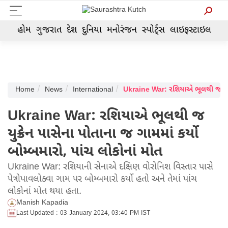
હોમ
ગુજરાત
દેશ
દુનિયા
મનોરંજન
સ્પોર્ટ્સ
લાઇફસ્ટાઇલ
Home
News
International
Ukraine War: રશિયાએ ભૂલથી જ
યુક્રેન પાસેના પોતાના જ ગામમાં કર્યો
બોમ્બમારો, પાંચ લોકોનાં મોત
Ukraine War: રશિયાની સેનાએ દક્ષિણ વોરોનિશ વિસ્તાર પાસે
પેત્રોપાવલોક્વા ગામ પર બોમ્બમારો કર્યો હતો અને તેમાં પાંચ
લોકોનાં મોત થયા હતા.
Manish Kapadia
Last Updated : 03 January 2024, 03:40 PM IST