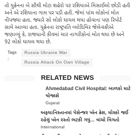
તો યુક્રેનના બે સૌથી મોટા શહેરો પર રશિયાએ મિસાઈલો છોડી હતી
અને એ રશિયાના ગામ પર પડી હતી. જેમાં પાંચ લોકોનાં મોત
નીપજ્યા હતા. જ્યારે સો લોકો ઘાયલ થયા હોવાના પણ રિપોર્ટ
સામે આવ્યા હતા. યુક્રેનના રાષ્ટ્રપતિ વ્લોદિમિર જેલેન્સ્કીએ
જણાવ્યું કે, રાજધાની કીવમાં ચાર નાગરીકોનાં મોત થયા છે અને
92 લોકો ઘાયલ થયા છે.
Tags
Russia Ukraine War
:
Russia Attack On Own Village
RELATED NEWS
Ahmedabad Civil Hospital: બાળકો માટે
યોજાશે
Gujarat
અફઘાનિસ્તાનમાં પેસેન્જર પ્લેન ક્રેશ, મોસ્કો જઈ
રહેલું પ્લેન રસ્તો ભટકી ગયું... વાંચો વિગતો
International