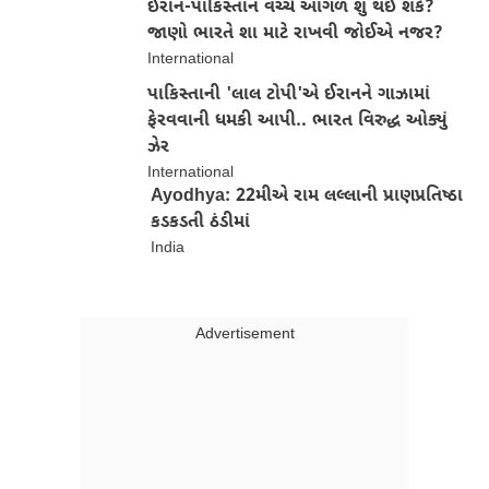
ઈરાન-પાકિસ્તાન વચ્ચે આગળ શું થઈ શકે?
જાણો ભારતે શા માટે રાખવી જોઈએ નજર?
International
પાકિસ્તાની 'લાલ ટોપી'એ ઈરાનને ગાઝામાં
ફેરવવાની ધમકી આપી.. ભારત વિરુદ્ધ ઓક્યું
ઝેર
International
Ayodhya: 22મીએ રામ લલ્લાની પ્રાણપ્રતિષ્ઠા
કડકડતી ઠંડીમાં
India
Advertisment