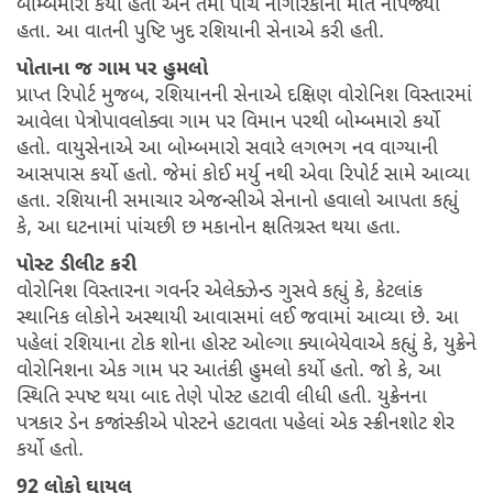
બોમ્બમારો કર્યો હતો અને તેમાં પાંચ નાગરિકોનાં મોત નીપજ્યા
હતા. આ વાતની પુષ્ટિ ખુદ રશિયાની સેનાએ કરી હતી.
પોતાના જ ગામ પર હુમલો
પ્રાપ્ત રિપોર્ટ મુજબ, રશિયાનની સેનાએ દક્ષિણ વોરોનિશ વિસ્તારમાં
આવેલા પેત્રોપાવલોક્વા ગામ પર વિમાન પરથી બોમ્બમારો કર્યો
હતો. વાયુસેનાએ આ બોમ્બમારો સવારે લગભગ નવ વાગ્યાની
આસપાસ કર્યો હતો. જેમાં કોઈ મર્યુ નથી એવા રિપોર્ટ સામે આવ્યા
હતા. રશિયાની સમાચાર એજન્સીએ સેનાનો હવાલો આપતા કહ્યું
કે, આ ઘટનામાં પાંચછી છ મકાનોન ક્ષતિગ્રસ્ત થયા હતા.
પોસ્ટ ડીલીટ કરી
વોરોનિશ વિસ્તારના ગવર્નર એલેક્ઝેન્ડ ગુસવે કહ્યું કે, કેટલાંક
સ્થાનિક લોકોને અસ્થાયી આવાસમાં લઈ જવામાં આવ્યા છે. આ
પહેલાં રશિયાના ટોક શોના હોસ્ટ ઓલ્ગા ક્યાબેયેવાએ કહ્યું કે, યુક્રેને
વોરોનિશના એક ગામ પર આતંકી હુમલો કર્યો હતો. જો કે, આ
સ્થિતિ સ્પષ્ટ થયા બાદ તેણે પોસ્ટ હટાવી લીધી હતી. યુક્રેનના
પત્રકાર ડેન કજાંસ્કીએ પોસ્ટને હટાવતા પહેલાં એક સ્ક્રીનશોટ શેર
કર્યો હતો.
92 લોકો ઘાયલ