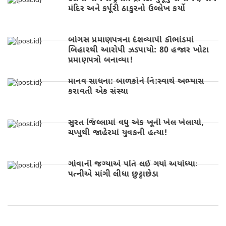
મંદિર અને કર્પૂરી ઠાકુરનો ઉલ્લેખ કર્યો
બોગસ પ્રમાણપત્રના દેશવ્યાપી કૌભાંડમાં
બિહારથી આરોપી ઝડપાયો: 80 હજાર ખોટા
પ્રમાણપત્રો બનાવ્યા!
માનવ સાધના: બાળકોને નિ:સ્વાર્થ અભ્યાસ
કરાવતી એક સંસ્થા
સુરત જિલ્લામાં વધુ એક ખૂની ખેલ ખેલાયો,
ચપ્પુથી જાહેરમાં યુવકની હત્યા!
ગોવાની જગ્યાએ પતિ લઈ ગયો અયોધ્યાઃ
પત્નીએ માંગી લીધા છુટ્ટાછેડા