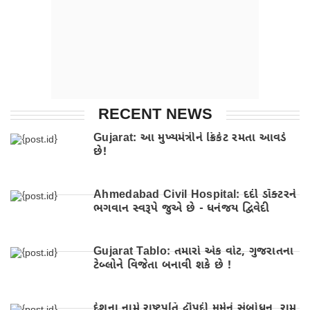
RECENT NEWS
Gujarat: આ મુખ્યમંત્રીને ક્રિકેટ રમતા આવડે
છે!
Ahmedabad Civil Hospital: દર્દી ડૉક્ટરને
ભગવાન સ્વરૂપે જુએ છે - ધનંજય દ્વિવેદી
Gujarat Tablo: તમારો એક વોટ, ગુજરાતના
ટેબ્લોને વિજેતા બનાવી શકે છે !
દેશના નામે રાષ્ટ્રપતિ દ્રૌપદી મુર્મૂનું સંબોધન, રામ