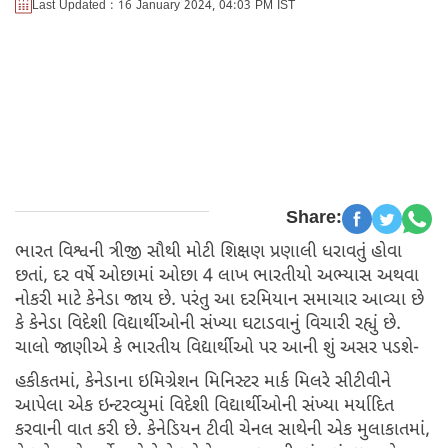
Last Updated : 16 January 2024, 04:03 PM IST
Share:
ભારત વિશ્વની ત્રીજી સૌથી મોટી શિક્ષણ પ્રણાલી ધરાવતું હોવા
છતાં, દર વર્ષે ઓછામાં ઓછા 4 લાખ ભારતીયો અભ્યાસ અથવા
નોકરી માટે કેનેડા જાય છે. પરંતુ આ દરમિયાન સમાચાર આવ્યા છે
કે કેનેડા વિદેશી વિદ્યાર્થીઓની સંખ્યા ઘટાડવાનું વિચારી રહ્યું છે.
ચાલો જાણીએ કે ભારતીય વિદ્યાર્થીઓ પર આની શું અસર પડશે-
હકીકતમાં, કેનેડાના ઇમિગ્રેશન મિનિસ્ટર માર્ક મિલરે સીટીવીને
આપેલા એક ઇન્ટરવ્યુમાં વિદેશી વિદ્યાર્થીઓની સંખ્યા મર્યાદિત
કરવાની વાત કરી છે. કેનેડિયન ટીવી ચેનલ સાથેની એક મુલાકાતમાં,