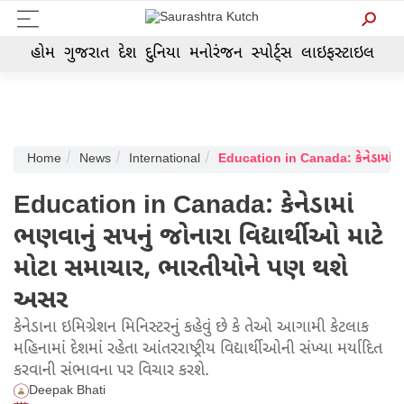
હોમ
ગુજરાત
દેશ
દુનિયા
મનોરંજન
સ્પોર્ટ્સ
લાઇફસ્ટાઇલ
Home
News
International
Education in Canada: કેનેડામાં ભણવાનું સપનું જોનારા વિદ્યાર્થીઓ માટે મોટા સમ
Education in Canada: કેનેડામાં
ભણવાનું સપનું જોનારા વિદ્યાર્થીઓ માટે
મોટા સમાચાર, ભારતીયોને પણ થશે
અસર
કેનેડાના ઇમિગ્રેશન મિનિસ્ટરનું કહેવું છે કે તેઓ આગામી કેટલાક
મહિનામાં દેશમાં રહેતા આંતરરાષ્ટ્રીય વિદ્યાર્થીઓની સંખ્યા મર્યાદિત
કરવાની સંભાવના પર વિચાર કરશે.
Deepak Bhati