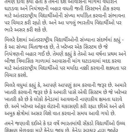
તેમણે દાવો કર્યો હતો કે તેમનો દેશ આવાસની માંગમાં વધારાને
ઘટાડવા અને નિયંત્રણની બહાર વધતી જતી સિસ્ટમને ઠીક કરવા
માટે આંતરરાષ્ટ્રીય વિદ્યાર્થીઓની સંખ્યા મર્યાદિત કરવાની સંભાવના
પર વિચાર કરી રહ્યો છે. અને આ પગલું ભારતીય વિદ્યાર્થીઓ પર
ભારે અસર કરી શકે છે.
મિલરે દેશમાં આંતરરાષ્ટ્રીય વિદ્યાર્થીઓની સંખ્યાના સંદર્ભમાં કહ્યું -
કે આ સંખ્યા ચિંતાજનક છે, તે ખરેખર એક સિસ્ટમ છે જે
નિયંત્રણની બહાર ગઈ છે. તેમણે કહ્યું કે તેઓ આ વર્ષના પ્રથમ અને
બીજા ત્રિમાસિક ગાળામાં આવાસની માંગ ઘટાડવામાં મદદ કરવા
માટે આંતરરાષ્ટ્રીય વિદ્યાર્થીઓ પર મર્યાદા નક્કી કરવાની શક્યતા પર
વિચાર કરશે.
મિલરે વધુમાં કહ્યું કે, આપણે આપણું કામ કરવાની જરૂર છે. અમારે
ખાતરી કરવાની જરૂર છે કે અમારી પાસે એવી સિસ્ટમ છે જે ખરેખર
ખાતરી કરે છે કે લોકો કેનેડામાં આવવાની નાણાકીય ક્ષમતા ધરાવે
છે. અમે ખરેખર ઓફર લેટરની ચકાસણી કરી રહ્યા છીએ અને હવે
અમુક ક્ષેત્રોમાં અસર વિશે વાત કરવાનો સમય આવી ગયો છે.
તમને જણાવી દઈએ કે દર વર્ષે ભારતમાંથી સેંકડો વિદ્યાર્થીઓ ઉચ્ચ
શિક્ષણ મેળવવા માટે કેનેડા જાય છે. કેનેડા સરકાર દ્વારા જાહેર