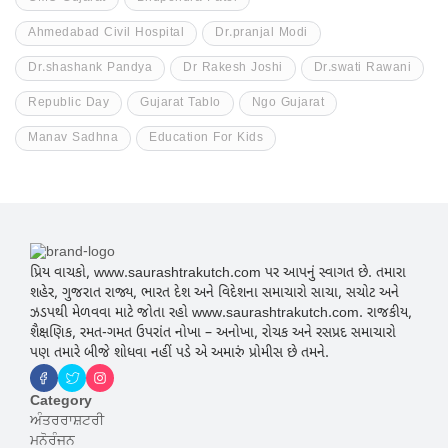
Ahmedabad Civil Hospital
Dr.pranjal Modi
Dr.shashank Pandya
Dr Rakesh Joshi
Dr.swati Rawani
Republic Day
Gujarat Tablo
Ngo Gujarat
Manav Sadhna
Education For Kids
પ્રિય વાચકો, www.saurashtrakutch.com પર આપનું સ્વાગત છે. તમારા
શહેર, ગુજરાત રાજ્ય, ભારત દેશ અને વિદેશના સમાચારો સાચા, સચોટ અને
ઝડપથી મેળવવા માટે જોતા રહો www.saurashtrakutch.com. રાજકીય,
શૈક્ષણિક, રમત-ગમત ઉપરાંત નોખા – અનોખા, રોચક અને રસપ્રદ સમાચારો
પણ તમારે બીજે શોધવા નહીં પડે એ અમારું પ્રોમીસ છે તમને.
Category
ਅੰਤਰਰਾਸ਼ਟਰੀ
ਮਨੋਰੰਜਨ