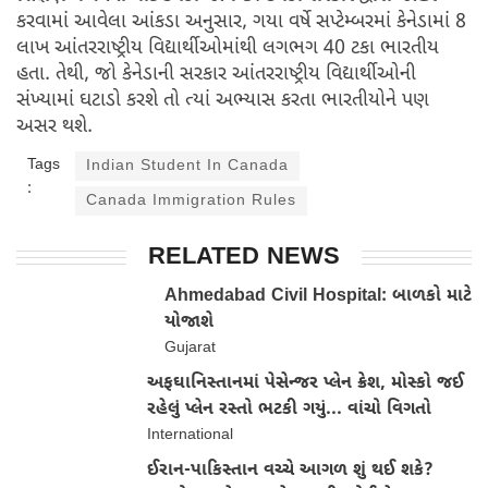
કરવામાં આવેલા આંકડા અનુસાર, ગયા વર્ષે સપ્ટેમ્બરમાં કેનેડામાં 8
લાખ આંતરરાષ્ટ્રીય વિદ્યાર્થીઓમાંથી લગભગ 40 ટકા ભારતીય
હતા. તેથી, જો કેનેડાની સરકાર આંતરરાષ્ટ્રીય વિદ્યાર્થીઓની
સંખ્યામાં ઘટાડો કરશે તો ત્યાં અભ્યાસ કરતા ભારતીયોને પણ
અસર થશે.
Tags
Indian Student In Canada
:
Canada Immigration Rules
RELATED NEWS
Ahmedabad Civil Hospital: બાળકો માટે
યોજાશે
Gujarat
અફઘાનિસ્તાનમાં પેસેન્જર પ્લેન ક્રેશ, મોસ્કો જઈ
રહેલું પ્લેન રસ્તો ભટકી ગયું... વાંચો વિગતો
International
ઈરાન-પાકિસ્તાન વચ્ચે આગળ શું થઈ શકે?