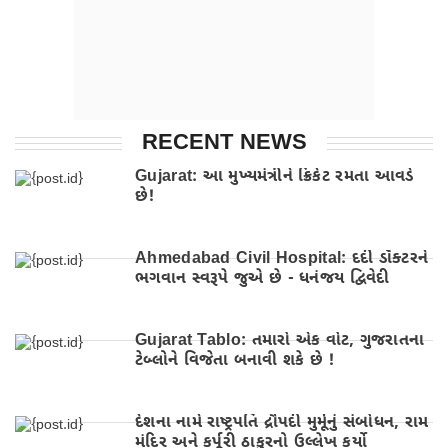
RECENT NEWS
Gujarat: આ મુખ્યમંત્રીને ક્રિકેટ રમતા આવડે
છે!
Ahmedabad Civil Hospital: દર્દી ડૉક્ટરને
ભગવાન સ્વરૂપે જુએ છે - ધનંજય દ્વિવેદી
Gujarat Tablo: તમારો એક વોટ, ગુજરાતના
ટેબ્લોને વિજેતા બનાવી શકે છે !
દેશના નામે રાષ્ટ્રપતિ દ્રૌપદી મુર્મૂનું સંબોધન, રામ
મંદિર અને કર્પૂરી ઠાકુરનો ઉલ્લેખ કર્યો