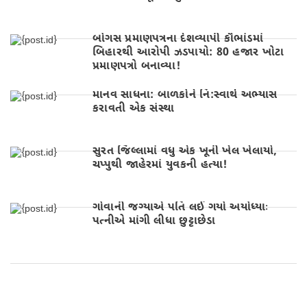
બોગસ પ્રમાણપત્રના દેશવ્યાપી કૌભાંડમાં
બિહારથી આરોપી ઝડપાયો: 80 હજાર ખોટા
પ્રમાણપત્રો બનાવ્યા!
માનવ સાધના: બાળકોને નિ:સ્વાર્થ અભ્યાસ
કરાવતી એક સંસ્થા
સુરત જિલ્લામાં વધુ એક ખૂની ખેલ ખેલાયો,
ચપ્પુથી જાહેરમાં યુવકની હત્યા!
ગોવાની જગ્યાએ પતિ લઈ ગયો અયોધ્યાઃ
પત્નીએ માંગી લીધા છુટ્ટાછેડા