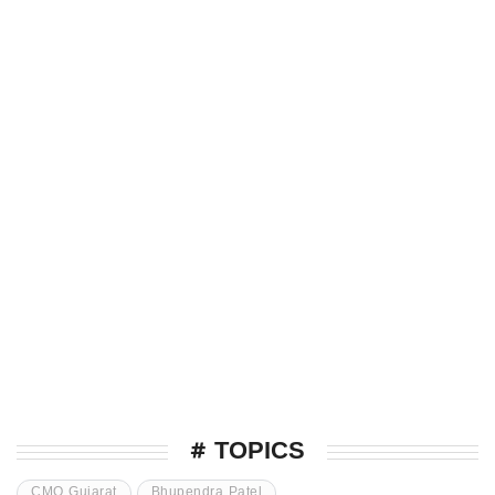
# TOPICS
CMO Gujarat
Bhupendra Patel