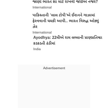
જાણો ભારતે શા માટે રાખવી જોઈએ નજર?
International
પાકિસ્તાની 'લાલ ટોપી'એ ઈરાનને ગાઝામાં
ફેરવવાની ધમકી આપી.. ભારત વિરુદ્ધ ઓક્યું
ઝેર
International
Ayodhya: 22મીએ રામ લલ્લાની પ્રાણપ્રતિષ્ઠા
કડકડતી ઠંડીમાં
India
Advertisment