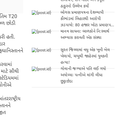
સંબોધન, રામ મંદિર અને કર્પૂરી
ઠાકુરનો ઉલ્લેખ કર્યો
બોગસ પ્રમાણપત્રના દેશવ્યાપી
અંતિમ T20
કૌભાંડમાં બિહારથી આરોપી
ાછળ છોડી
ઝડપાયો: 80 હજાર ખોટા પ્રમાણપત્રો
બનાવ્યા!
માનવ સાધના: બાળકોને નિ:સ્વાર્થ
કરી હતી.
અભ્યાસ કરાવતી એક સંસ્થા
દાર
સુરત જિલ્લામાં વધુ એક ખૂની ખેલ
ફઘાનિસ્તાનને
ખેલાયો, ચપ્પુથી જાહેરમાં યુવકની
હત્યા!
કરવામાં
ગોવાની જગ્યાએ પતિ લઈ ગયો
 માટે સૌથી
અયોધ્યાઃ પત્નીએ માંગી લીધા
્ટેડિયમમાં
છુટ્ટાછેડા
 ધોનીએ
તરરાષ્ટ્રીય
્તાનને
જીત