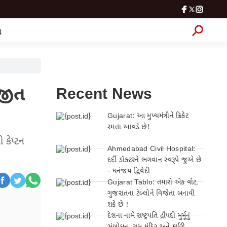
લ
 જીત
Recent News
Gujarat: આ મુખ્યમંત્રીને ક્રિકેટ
રમતા આવડે છે!
 કેપ્ટન
Ahmedabad Civil Hospital:
દર્દી ડૉક્ટરને ભગવાન સ્વરૂપે જુએ છે
- ધનંજય દ્વિવેદી
Gujarat Tablo: તમારો એક વોટ,
ગુજરાતના ટેબ્લોને વિજેતા બનાવી
શકે છે !
દેશના નામે રાષ્ટ્રપતિ દ્રૌપદી મુર્મૂનું