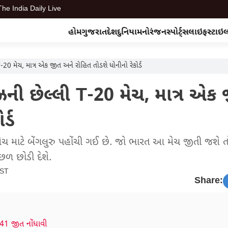
The India Daily Live
હોમ
ગુજરાત
દેશ
દુનિયા
મનોરંજન
સ્પોર્ટ્સ
લાઇફસ્ટાઇ
 મેચ, માત્ર એક જીત અને રોહિત તોડશે ધોનીનો રેકોર્ડ
ી છેલ્લી T-20 મેચ, માત્ર એક
ર્ડ
મેચ માટે બેંગલુરુ પહોંચી ગઈ છે. જો ભારત આ મેચ જીતી જશે તો
ાછળ છોડી દેશે.
IST
Share:
1-41 જીત નોંધાવી