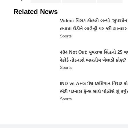
Related News
Video: વિરાટ કોહલી બન્યો 'સુપરમેન
હવામાં ઉડીને બાઉન્ડ્રી પર કરી શાનદાર 
Sports
404 Not Out: યુવરાજ સિંહનો 25 વર્
રેકોર્ડ તોડનારો ભારતીય ખેલાડી કોણ?
Sports
IND vs AFG મેચ દરમિયાન વિરાટ કો
ભેટી પડનારા ફેન્સ સાથે પોલીસે શું કર્યું
Sports