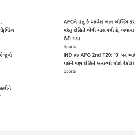
',
AFGને હતું કે આવેશ ખાન બોલિંગ કર
ફિલ્ડિંગ
પરંતુ રોહિતે એવી ચાલ રમી કે, બધાન
ઉડી ગયા
Sports
ષ જૂનો
IND vs AFG 2nd T20: '0' પર આ
થઈને પણ રોહિતે બનાવ્યો મોટો રેકોર્ડ!
Sports
હલીને
?