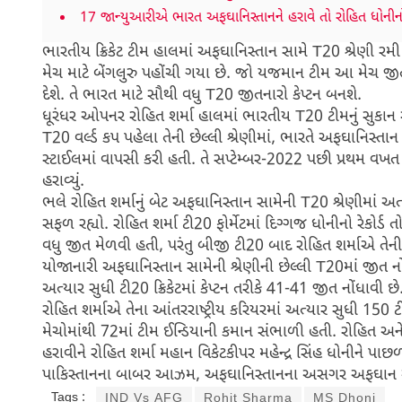
17 જાન્યુઆરીએ ભારત અફઘાનિસ્તાનને હરાવે તો રોહિત ધોનીનો રે
ભારતીય ક્રિકેટ ટીમ હાલમાં અફઘાનિસ્તાન સામે T20 શ્રેણી ર
મેચ માટે બેંગલુરુ પહોંચી ગયા છે. જો યજમાન ટીમ આ મેચ જીતશ
દેશે. તે ભારત માટે સૌથી વધુ T20 જીતનારો કેપ્ટન બનશે.
ધૂરંધર ઓપનર રોહિત શર્મા હાલમાં ભારતીય T20 ટીમનું સુકાન 
T20 વર્લ્ડ કપ પહેલા તેની છેલ્લી શ્રેણીમાં, ભારતે અફઘાનિસ્
સ્ટાઈલમાં વાપસી કરી હતી. તે સપ્ટેમ્બર-2022 પછી પ્રથમ વ
હરાવ્યું.
ભલે રોહિત શર્માનું બેટ અફઘાનિસ્તાન સામેની T20 શ્રેણીમાં અત્યા
સફળ રહ્યો. રોહિત શર્મા ટી20 ફોર્મેટમાં દિગ્ગજ ધોનીનો રેકોર
વધુ જીત મેળવી હતી, પરંતુ બીજી ટી20 બાદ રોહિત શર્માએ તેની 
યોજાનારી અફઘાનિસ્તાન સામેની શ્રેણીની છેલ્લી T20માં જીત નો
અત્યાર સુધી ટી20 ક્રિકેટમાં કેપ્ટન તરીકે 41-41 જીત નોંધાવી છે
રોહિત શર્માએ તેના આંતરરાષ્ટ્રીય કરિયરમાં અત્યાર સુધી 150 
મેચોમાંથી 72માં ટીમ ઈન્ડિયાની કમાન સંભાળી હતી. રોહિત અ
હરાવીને રોહિત શર્મા મહાન વિકેટકીપર મહેન્દ્ર સિંહ ધોનીને પાછ
પાકિસ્તાનના બાબર આઝમ, અફઘાનિસ્તાનના અસગર અફઘાન અને ઈ
Tags :
IND Vs AFG
Rohit Sharma
MS Dhoni