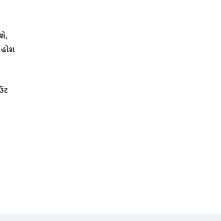
શે,
ા હોશ
ઉટ