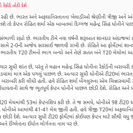
કોર્ડ તોડી દેશે
મી રહી છે. ભારત અને અફઘાનિસ્તાનના ખેલાડીઓ શ્રેણીની ત્રીજી અને 
ે તો કેપ્ટન રોહિત શર્મા એક બાબતમાં દિગ્ગજ મહેન્દ્ર સિંહ ધોનીને પ
સંભાળી રહ્યો છે. ભારતીય ટીમે નવા વર્ષની શરૂઆત શાનદાર અંદાજમાં 
તાન સામે 2-0ની અજેય સરસાઈ જાળવી રાખી છે. રોહિતે આ ફોર્મેટમાં શાન
ખત ભારતીય T20 ટીમનો ભાગ બન્યો અને તેણે સતત બંને T20 મેચોમાં અ
ર સુધી શાંત છે, પરંતુ તે મહાન મહેન્દ્ર સિંહ ધોનીના રેકોર્ડની બરાબરી 
્ડ તોડવામાં માત્ર એક પગલું પાછળ છે. અત્યાર સુધી ધોનીએ ટી20માં ભારત
બરાબરી કરી લીધી હતી. હવે રોહિત શર્મા બેંગલુરુના એમ ચિન્નાસ્વામી સ
ંધાવતાની સાથે જ ભૂતપૂર્વ કેપ્ટન ધોનીને પાછળ છોડી દેશે. રોહિત અને
.
ટી20 મેચમાંથી 53માં કેપ્ટનશિપ કરી છે. તે જ સમયે, ધોનીએ 98 ટી20 આં
ને ધોનીએ આમાંથી 41-41 મેચ જીતી હતી. હવે ત્રીજી T20માં અફઘાનિસ
ળ છોડી દેશે. અત્યાર સુધી ટી20 ફોર્મેટમાં કોઈપણ કેપ્ટન માટે સૌથી વધુ 
ંગ્લેન્ડના ઈયોન મોર્ગનના નામ પર છે.