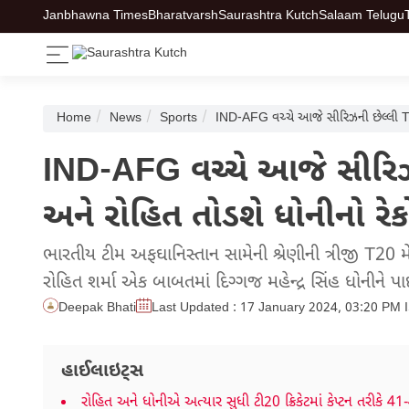
Janbhawna Times
Bharatvarsh
Saurashtra Kutch
Salaam Telugu
Home
News
Sports
IND-AFG વચ્ચે આજે સીરિઝની છેલ્લી T-20
IND-AFG વચ્ચે આજે સીરિઝન
અને રોહિત તોડશે ધોનીનો રેકો
ભારતીય ટીમ અફઘાનિસ્તાન સામેની શ્રેણીની ત્રીજી T20 
રોહિત શર્મા એક બાબતમાં દિગ્ગજ મહેન્દ્ર સિંહ ધોનીને પ
Deepak Bhati
Last Updated : 17 January 2024, 03:20 PM 
હાઈલાઇટ્સ
રોહિત અને ધોનીએ અત્યાર સુધી ટી20 ક્રિકેટમાં કેપ્ટન તરીકે 4