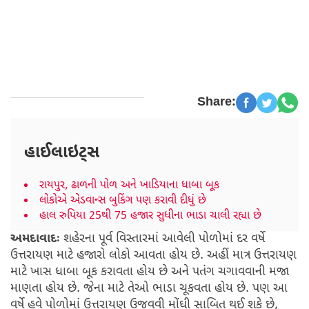
Share:
હાઈલાઇટ્સ
રાયપુર, ઢાળની પોળ અને ખાડિયાના ધાબા બૂક
લોકોએ એડવાન્સ બુકિંગ પણ કરાવી દીધું છે
હાલ રુપિયા 25થી 75 હજાર સુધીના ભાડા ચાલી રહ્યા છે
અમદાવાદઃ
શહેરના પૂર્વ વિસ્તારમાં આવેલી પોળોમાં દર વર્ષે
ઉત્તરાયણ માટે હજારો લોકો આવતા હોય છે. અહીં માત્ર ઉત્તરાયણ
માટે ખાસ ધાબા બૂક કરાવતા હોય છે અને પતંગ ચગાવવાની મજા
માણતા હોય છે. જેના માટે તેઓ ભાડા ચૂકવતા હોય છે. પણ આ
વર્ષે હવે પોળોમાં ઉત્તરાયણ ઉજવવી મોંઘી સાબિત થઈ શકે છે,