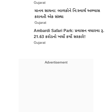
Gujarat
માનવ સાધના: બાળકોને નિ:સ્વાર્થ અભ્યાસ
કરાવતી એક સંસ્થા
Gujarat
Ambardi Safari Park: પ્રવાસન વધારવા રૂ.
21.63 કરોડનો ખર્ચો કર્યો સરકારે!
Gujarat
Advertisment