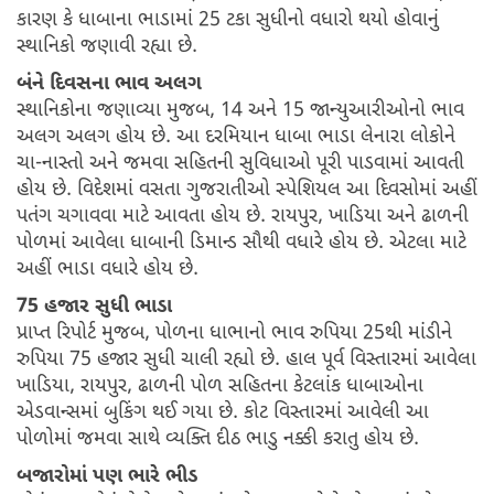
કારણ કે ધાબાના ભાડામાં 25 ટકા સુધીનો વધારો થયો હોવાનું
સ્થાનિકો જણાવી રહ્યા છે.
બંને દિવસના ભાવ અલગ
સ્થાનિકોના જણાવ્યા મુજબ, 14 અને 15 જાન્યુઆરીઓનો ભાવ
અલગ અલગ હોય છે. આ દરમિયાન ધાબા ભાડા લેનારા લોકોને
ચા-નાસ્તો અને જમવા સહિતની સુવિધાઓ પૂરી પાડવામાં આવતી
હોય છે. વિદેશમાં વસતા ગુજરાતીઓ સ્પેશિયલ આ દિવસોમાં અહીં
પતંગ ચગાવવા માટે આવતા હોય છે. રાયપુર, ખાડિયા અને ઢાળની
પોળમાં આવેલા ધાબાની ડિમાન્ડ સૌથી વધારે હોય છે. એટલા માટે
અહીં ભાડા વધારે હોય છે.
75 હજાર સુધી ભાડા
પ્રાપ્ત રિપોર્ટ મુજબ, પોળના ધાભાનો ભાવ રુપિયા 25થી માંડીને
રુપિયા 75 હજાર સુધી ચાલી રહ્યો છે. હાલ પૂર્વ વિસ્તારમાં આવેલા
ખાડિયા, રાયપુર, ઢાળની પોળ સહિતના કેટલાંક ધાબાઓના
એડવાન્સમાં બુકિંગ થઈ ગયા છે. કોટ વિસ્તારમાં આવેલી આ
પોળોમાં જમવા સાથે વ્યક્તિ દીઠ ભાડુ નક્કી કરાતુ હોય છે.
બજારોમાં પણ ભારે ભીડ