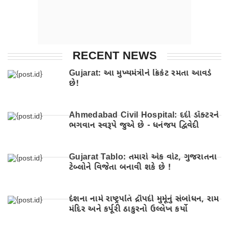
RECENT NEWS
Gujarat: આ મુખ્યમંત્રીને ક્રિકેટ રમતા આવડે
છે!
Ahmedabad Civil Hospital: દર્દી ડૉક્ટરને
ભગવાન સ્વરૂપે જુએ છે - ધનંજય દ્વિવેદી
Gujarat Tablo: તમારો એક વોટ, ગુજરાતના
ટેબ્લોને વિજેતા બનાવી શકે છે !
દેશના નામે રાષ્ટ્રપતિ દ્રૌપદી મુર્મૂનું સંબોધન, રામ
મંદિર અને કર્પૂરી ઠાકુરનો ઉલ્લેખ કર્યો