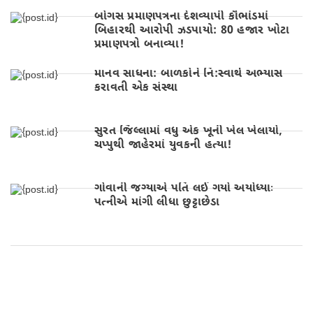
બોગસ પ્રમાણપત્રના દેશવ્યાપી કૌભાંડમાં
બિહારથી આરોપી ઝડપાયો: 80 હજાર ખોટા
પ્રમાણપત્રો બનાવ્યા!
માનવ સાધના: બાળકોને નિ:સ્વાર્થ અભ્યાસ
કરાવતી એક સંસ્થા
સુરત જિલ્લામાં વધુ એક ખૂની ખેલ ખેલાયો,
ચપ્પુથી જાહેરમાં યુવકની હત્યા!
ગોવાની જગ્યાએ પતિ લઈ ગયો અયોધ્યાઃ
પત્નીએ માંગી લીધા છુટ્ટાછેડા