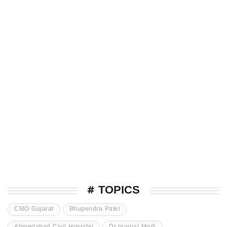
# TOPICS
CMO Gujarat
Bhupendra Patel