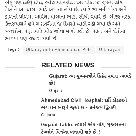
એવું પણ કહેવું છે કે, ઓછામાં ઓછા દસ લોકો જે ગ્રુપમાં હોય
તેઓને આ ધાબા ભાડે અપાતા હોય છે. ત્યારે શ્યામની પોળ અને
ઢાળની પોળમાં આવેલા ધાબાના ભાડા સૌધી વધારે છે. બીજી તરફ,
ઉત્તરાયણને હવે ગણતરીના જ દિવસો બાકી રહી ગયા છે અને
બજારોમાં પણ ભારે ભીડ જોવા મળી રહી છે. પતંગ અને દોરીના
ભાવમાં પણ વધારો થયો છે.
Tags :
Uttarayan In Ahmedabad Pole
Uttarayan
RELATED NEWS
Gujarat: આ મુખ્યમંત્રીને ક્રિકેટ રમતા આવડે
છે!
Gujarat
Ahmedabad Civil Hospital: દર્દી ડૉક્ટરને
ભગવાન સ્વરૂપે જુએ છે - ધનંજય દ્વિવેદી
Gujarat
Gujarat Tablo: તમારો એક વોટ, ગુજરાતના
ટેબ્લોને વિજેતા બનાવી શકે છે !