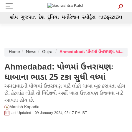
હોમ
ગુજરાત
દેશ
દુનિયા
મનોરંજન
સ્પોર્ટ્સ
લાઇફસ્ટાઇલ
Home
News
Gujrat
Ahmedabad: પોળમાં ઉત્તરાયણઃ ધાબાના ભાડા 25 ટકા સુધી વધ્યાં
Ahmedabad: પોળમાં ઉત્તરાયણઃ
ધાબાના ભાડા 25 ટકા સુધી વધ્યાં
અમદાવાદની પોળમાં ઉત્તરાયણ માટે લોકો ધાબા બૂક કરાવતા હોય
છે. કેટલાંક લોકો તો વિદેશથી અહીં ખાસ ઉત્તરાયણ ઉજવવા માટે
આવતા હોય છે.
Manish Kapadia
Last Updated : 09 January 2024, 03:17 PM IST