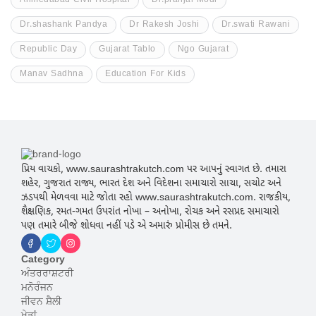
Ahmedabad Civil Hospital
Dr.pranjal Modi
Dr.shashank Pandya
Dr Rakesh Joshi
Dr.swati Rawani
Republic Day
Gujarat Tablo
Ngo Gujarat
Manav Sadhna
Education For Kids
પ્રિય વાચકો, www.saurashtrakutch.com પર આપનું સ્વાગત છે. તમારા
શહેર, ગુજરાત રાજ્ય, ભારત દેશ અને વિદેશના સમાચારો સાચા, સચોટ અને
ઝડપથી મેળવવા માટે જોતા રહો www.saurashtrakutch.com. રાજકીય,
શૈક્ષણિક, રમત-ગમત ઉપરાંત નોખા – અનોખા, રોચક અને રસપ્રદ સમાચારો
પણ તમારે બીજે શોધવા નહીં પડે એ અમારું પ્રોમીસ છે તમને.
Category
ਅੰਤਰਰਾਸ਼ਟਰੀ
ਮਨੋਰੰਜਨ
ਜੀਵਨ ਸ਼ੈਲੀ