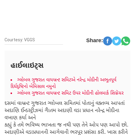
Courtesy: VGGS
Share:
હાઈલાઇટ્સ
ગ્લોબલ ગુજરાત વાયબ્રન્ટ સમિટએ નરેન્દ્ર મોદીની અભૂતપૂર્વ
દિર્ધદૃષ્ટિનો બેમિસાલ નમુનો
ગ્લોબલ ગુજરાત વાયબ્રન્ટ સમિટ ઉપર મોદીની હોલમાર્ક સિગ્નેચર
દસમાં વાબ્રન્ટ ગુજરાત ગ્લોબલ સમિતમાં પોતાનું વક્તવ્ય આપતાં
અદાણિ ઈન્ડસ્ટ્રીઝમાં ગૈાતમ અદાણી વડા પ્રધાન નરેન્દ્ર મોદીના
વખાણ કર્યા અને
કહ્યું કે તમે ભવિષ્ય ભાખતા જ નથી પણ તેને ઓપ પણ આપો છો.
અદાણીએ વડાપ્રધાનની આગેવાની ભરપૂર પ્રશંસા કરી. ખાસ કરીને