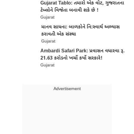
Gujarat Tablo: તમારો એક વોટ, ગુજરાતના
ટેબ્લોને વિજેતા બનાવી શકે છે !
Gujarat
માનવ સાધના: બાળકોને નિ:સ્વાર્થ અભ્યાસ
કરાવતી એક સંસ્થા
Gujarat
Ambardi Safari Park: પ્રવાસન વધારવા રૂ.
21.63 કરોડનો ખર્ચો કર્યો સરકારે!
Gujarat
Advertisment