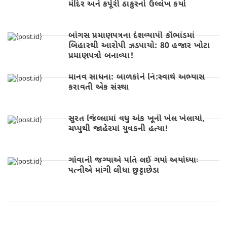
મંદિર અને કર્પૂરી ઠાકુરનો ઉલ્લેખ કર્યો
બોગસ પ્રમાણપત્રના દેશવ્યાપી કૌભાંડમાં
બિહારથી આરોપી ઝડપાયો: 80 હજાર ખોટા
પ્રમાણપત્રો બનાવ્યા!
માનવ સાધના: બાળકોને નિ:સ્વાર્થ અભ્યાસ
કરાવતી એક સંસ્થા
સુરત જિલ્લામાં વધુ એક ખૂની ખેલ ખેલાયો,
ચપ્પુથી જાહેરમાં યુવકની હત્યા!
ગોવાની જગ્યાએ પતિ લઈ ગયો અયોધ્યાઃ
પત્નીએ માંગી લીધા છુટ્ટાછેડા