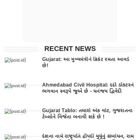
RECENT NEWS
Gujarat: આ મુખ્યમંત્રીને ક્રિકેટ રમતા આવડે
છે!
Ahmedabad Civil Hospital: દર્દી ડૉક્ટરને
ભગવાન સ્વરૂપે જુએ છે - ધનંજય દ્વિવેદી
Gujarat Tablo: તમારો એક વોટ, ગુજરાતના
ટેબ્લોને વિજેતા બનાવી શકે છે !
દેશના નામે રાષ્ટ્રપતિ દ્રૌપદી મુર્મૂનું સંબોધન, રામ