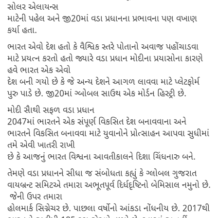
સોલર એલાયન્સ
માટેની પહેલ અને જી20માં વડા પ્રધાનના પ્રભાવના પણ વખાણ
કર્યા હતા.
ભારત એવો દેશ હતો કે વૈશ્વિક સ્તરે પોતાનો અવાજ પહોંચાડવા
માટે પ્રયત્ન કરતો હતો જ્યારે વડા પ્રધાન મોદીના પ્રયાસોના કારણે
હવે ભારત એક એવો
દેશ બની ગયો છે કે જે અન્ય દેશને આગળ લાવવા માટે પ્લેટફોર્મ
પુરુ પાડે છે. જી20માં ગ્બોબલ સાઉથ એક મોર્ડન હિસ્ટ્રી છે.
મોદી સૈાથી સફળ વડા પ્રધાન
2047માં ભારતને એક સંપૂર્ણ વિકસિત દેશ બનાવવાના અને
ભારતને વિકસિત બનાવવા માટે યુવાનોને પ્રોત્સાહન આપવા સુધીમાં
તમે એવી ખાતરી રાખી
છે કે આજનું ભારત વિશ્વના આવતીકાલને દિશા ચિંધનારુ બને.
તેમણે વડા પ્રધાનને સીધા જ સંબોધતા કહ્યું કે ગ્લોબલ ગુજરાત
વાયબ્રન્ટ સમિટએ તમારા અભૂતપૂર્વ દિર્ધદૃષ્ટિનો બેમિસાલ નમુનો છે.
જેની ઉપર તમારા
હોલમાર્ક સિગ્નેચર છે. પાછલા વર્ષોનો આંકડા નોંધનીય છે. 2017થી