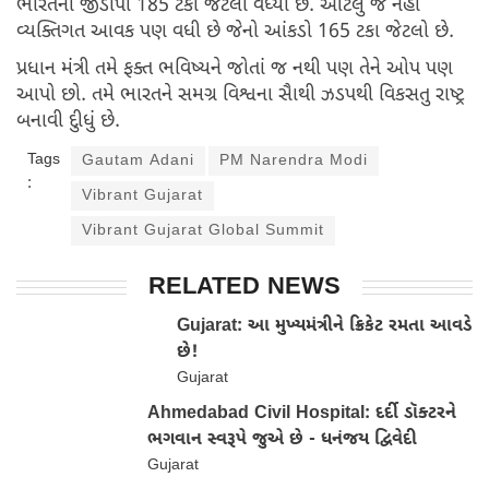
ભારતનો જીડીપી 185 ટકા જેટલો વધ્યો છે. આટલું જ નહીં
વ્યક્તિગત આવક પણ વધી છે જેનો આંકડો 165 ટકા જેટલો છે.
પ્રધાન મંત્રી તમે ફક્ત ભવિષ્યને જોતાં જ નથી પણ તેને ઓપ પણ
આપો છો. તમે ભારતને સમગ્ર વિશ્વના સૈાથી ઝડપથી વિકસતુ રાષ્ટ્ર
બનાવી દુીધું છે.
Tags
Gautam Adani
PM Narendra Modi
:
Vibrant Gujarat
Vibrant Gujarat Global Summit
RELATED NEWS
Gujarat: આ મુખ્યમંત્રીને ક્રિકેટ રમતા આવડે
છે!
Gujarat
Ahmedabad Civil Hospital: દર્દી ડૉક્ટરને
ભગવાન સ્વરૂપે જુએ છે - ધનંજય દ્વિવેદી
Gujarat