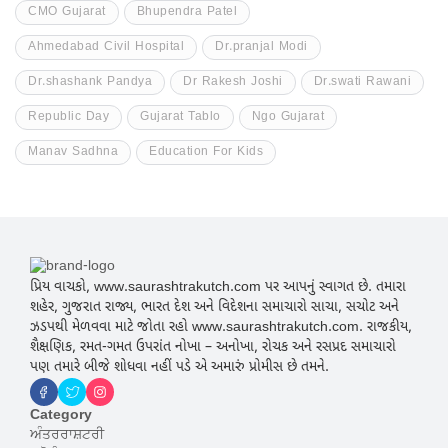
CMO Gujarat
Bhupendra Patel
Ahmedabad Civil Hospital
Dr.pranjal Modi
Dr.shashank Pandya
Dr Rakesh Joshi
Dr.swati Rawani
Republic Day
Gujarat Tablo
Ngo Gujarat
Manav Sadhna
Education For Kids
પ્રિય વાચકો, www.saurashtrakutch.com પર આપનું સ્વાગત છે. તમારા
શહેર, ગુજરાત રાજ્ય, ભારત દેશ અને વિદેશના સમાચારો સાચા, સચોટ અને
ઝડપથી મેળવવા માટે જોતા રહો www.saurashtrakutch.com. રાજકીય,
શૈક્ષણિક, રમત-ગમત ઉપરાંત નોખા – અનોખા, રોચક અને રસપ્રદ સમાચારો
પણ તમારે બીજે શોધવા નહીં પડે એ અમારું પ્રોમીસ છે તમને.
Category
ਅੰਤਰਰਾਸ਼ਟਰੀ