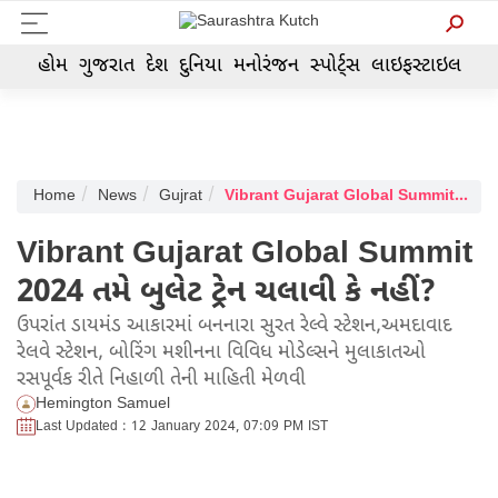
હોમ
ગુજરાત
દેશ
દુનિયા
મનોરંજન
સ્પોર્ટ્સ
લાઇફસ્ટાઇલ
Home
News
Gujrat
Vibrant Gujarat Global Summit 2024 તમે બુલેટ ટ્રેન ચલાવી કે નહીં?
Vibrant Gujarat Global Summit
2024 તમે બુલેટ ટ્રેન ચલાવી કે નહીં?
ઉપરાંત ડાયમંડ આકારમાં બનનારા સુરત રેલ્વે સ્ટેશન,અમદાવાદ
રેલવે સ્ટેશન, બોરિંગ મશીનના વિવિધ મોડેલ્સને મુલાકાતઓ
રસપૂર્વક રીતે નિહાળી તેની માહિતી મેળવી
Hemington Samuel
Last Updated : 12 January 2024, 07:09 PM IST