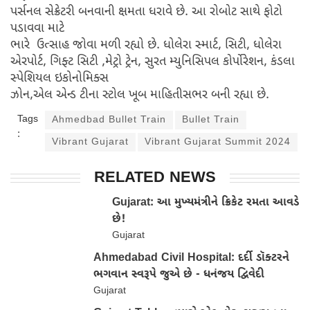
પર્સનલ સેક્રેટરી બનવાની ક્ષમતા ધરાવે છે. આ રોબોટ સાથે ફોટો
પડાવવા માટે
ભારે ઉત્સાહ જોવા મળી રહ્યો છે. ધોલેરા સ્માર્ટ, સિટી, ધોલેરા
એરપોર્ટ, ગિફ્ટ સિટી ,મેટ્રો ટ્રેન, સુરત મ્યુનિસિપલ કોર્પોરેશન, કંડલા
સ્પેશિયલ ઇકોનોમિક્સ
ઝોન,એલ એન્ડ ટીના સ્ટોલ ખૂબ માહિતીસભર બની રહ્યા છે.
Tags
Ahmedbad Bullet Train
Bullet Train
:
Vibrant Gujarat
Vibrant Gujarat Summit 2024
RELATED NEWS
Gujarat: આ મુખ્યમંત્રીને ક્રિકેટ રમતા આવડે
છે!
Gujarat
Ahmedabad Civil Hospital: દર્દી ડૉક્ટરને
ભગવાન સ્વરૂપે જુએ છે - ધનંજય દ્વિવેદી
Gujarat