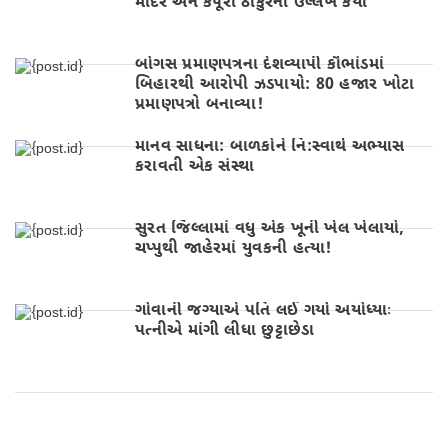
મંદિર અને કર્પૂરી ઠાકુરનો ઉલ્લેખ કર્યો
બોગસ પ્રમાણપત્રના દેશવ્યાપી કૌભાંડમાં
બિહારથી આરોપી ઝડપાયો: 80 હજાર ખોટા
પ્રમાણપત્રો બનાવ્યા!
માનવ સાધના: બાળકોને નિ:સ્વાર્થ અભ્યાસ
કરાવતી એક સંસ્થા
સુરત જિલ્લામાં વધુ એક ખૂની ખેલ ખેલાયો,
ચપ્પુથી જાહેરમાં યુવકની હત્યા!
ગોવાની જગ્યાએ પતિ લઈ ગયો અયોધ્યાઃ
પત્નીએ માંગી લીધા છુટ્ટાછેડા