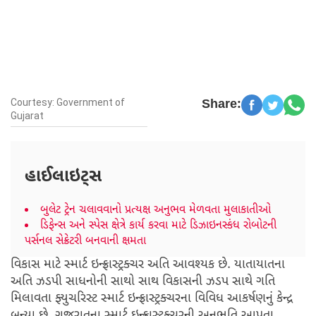
Courtesy: Government of
Share:
Gujarat
હાઈલાઇટ્સ
બુલેટ ટ્રેન ચલાવવાનો પ્રત્યક્ષ અનુભવ મેળવતા મુલાકાતીઓ
ડિફેન્સ અને સ્પેસ ક્ષેત્રે કાર્ય કરવા માટે ડિઝાઇનસ્કંધ રોબોટની
પર્સનલ સેક્રેટરી બનવાની ક્ષમતા
વિકાસ માટે સ્માર્ટ ઇન્ફ્રાસ્ટ્રક્ચર અતિ આવશ્યક છે. યાતાયાતના
અતિ ઝડપી સાધનોની સાથો સાથ વિકાસની ઝડપ સાથે ગતિ
મિલાવતા ફ્યુચરિસ્ટ સ્માર્ટ ઇન્ફ્રાસ્ટ્રક્ચરના વિવિધ આકર્ષણનું કેન્દ્ર
બન્યા છે. ગુજરાતના સ્માર્ટ ઇન્ફ્રાસ્ટ્રક્ચરની અનુભૂતિ આપતા