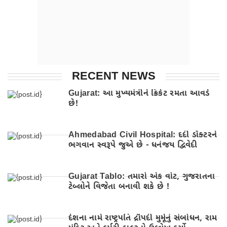
RECENT NEWS
Gujarat: આ મુખ્યમંત્રીને ક્રિકેટ રમતા આવડે
છે!
Ahmedabad Civil Hospital: દર્દી ડૉક્ટરને
ભગવાન સ્વરૂપે જુએ છે - ધનંજય દ્વિવેદી
Gujarat Tablo: તમારો એક વોટ, ગુજરાતના
ટેબ્લોને વિજેતા બનાવી શકે છે !
દેશના નામે રાષ્ટ્રપતિ દ્રૌપદી મુર્મૂનું સંબોધન, રામ