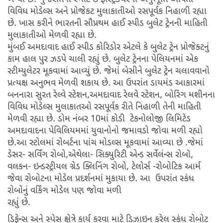
વિવિધ મોડેલ્સ અને પ્રોજેકટ મુલાકાતીઓ રસપૂર્વક નિહાળી રહ્યા
છે. ખાસ કરીને ભારતની સૌપ્રથમ હાઈ સ્પીડ બુલેટ ટ્રેનની માહિતી
મુલાકાતીઓ મેળવી રહ્યા છે.
મુંબઈ અમદાવાદ હાઈ સ્પીડ કોરિડોર એટલે કે બુલેટ ટ્રેન પ્રોજેક્ટનું
કામ હાલ પુર ઝડપે ચાલી રહ્યું છે. બુલેટ ટ્રેનના પેલિયનમાં એક
સ્ટીમ્યુલેટર મૂકવામાં આવ્યું છે. જેમાં બેસીને બુલેટ ટ્રેન ચલાવવાનો
પ્રત્યક્ષ અનુભવ મેળવી શકાય છે. આ ઉપરાંત ડાયમંડ આકારમાં
બનનારા સુરત રેલ્વે સ્ટેશન,અમદાવાદ રેલવે સ્ટેશન, બોરિંગ મશીનના
વિવિધ મોડેલ્સ મુલાકાતઓ રસપૂર્વક રીતે નિહાળી તેની માહિતી
મેળવી રહ્યા છે. ડોમ નંબર 10માં કોડી ટેકનોલોજી લિમિટેડ
અમદાવાદના પેવિલિયમમાં યુવાનોનો જમાવડો જોવા મળી રહ્યો
છે.આ સ્ટોલમાં રોબર્ટના પાંચ મોડલ્સ મૂકવામાં આવ્યા છે .જેમાં
ડેસર- સર્વિંગ રોબો,એથેલા- સિક્યુરિટી એન્ડ સર્વેલંન્સ રોબૉ,
વલકન- ઇન્ડસ્ટ્રીયલ ગ્રેડ ક્લિનિંગ રોબો, ટેલોર્સ -રોબોટિક આર્મ
જેવા રોબોટના મોડેલ પ્રદર્શનમાં મુકાયા છે. આ ઉપરાંત સ્કંધ
રોબોનું વર્કિંગ મોડેલ પણ જોવા મળી
રહ્યું છે.
ડિફેન્સ અને સ્પેસ ક્ષેત્રે કાર્ય કરવા માટે ડિઝાઇન કરેલ સ્કંધ રોબોટ