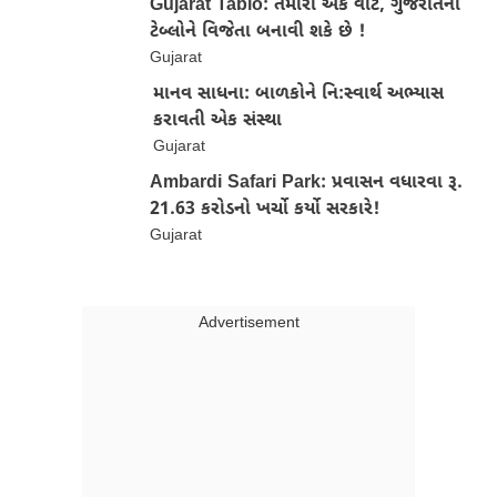
Gujarat Tablo: તમારો એક વોટ, ગુજરાતના
ટેબ્લોને વિજેતા બનાવી શકે છે !
Gujarat
માનવ સાધના: બાળકોને નિ:સ્વાર્થ અભ્યાસ
કરાવતી એક સંસ્થા
Gujarat
Ambardi Safari Park: પ્રવાસન વધારવા રૂ.
21.63 કરોડનો ખર્ચો કર્યો સરકારે!
Gujarat
Advertisment