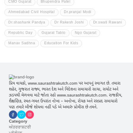
CMO Gujarat
Bhupendra Patel
Ahmedabad Civil Hospital
Dr.pranjal Modi
Dr.shashank Pandya
Dr Rakesh Joshi
Dr.swati Rawani
Republic Day
Gujarat Tablo
Ngo Gujarat
Manav Sadhna
Education For Kids
પ્રિય વાચકો, www.saurashtrakutch.com પર આપનું સ્વાગત છે. તમારા
શહેર, ગુજરાત રાજ્ય, ભારત દેશ અને વિદેશના સમાચારો સાચા, સચોટ અને
ઝડપથી મેળવવા માટે જોતા રહો www.saurashtrakutch.com. રાજકીય,
શૈક્ષણિક, રમત-ગમત ઉપરાંત નોખા – અનોખા, રોચક અને રસપ્રદ સમાચારો
પણ તમારે બીજે શોધવા નહીં પડે એ અમારું પ્રોમીસ છે તમને.
Category
ਅੰਤਰਰਾਸ਼ਟਰੀ