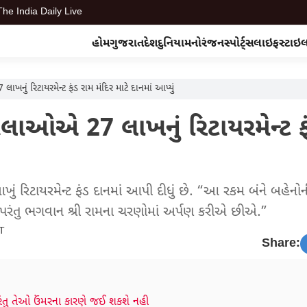
The India Daily Live
હોમ
ગુજરાત
દેશ
દુનિયા
મનોરંજન
સ્પોર્ટ્સ
લાઇફસ્ટાઇ
ં રિટાયરમેન્ટ ફંડ રામ મંદિર માટે દાનમાં આપ્યું
ાઓએ 27 લાખનું રિટાયરમેન્ટ ફ
ં રિટાયરમેન્ટ ફંડ દાનમાં આપી દીધું છે. “આ રકમ બંને બહેનોની 
 પરંતુ ભગવાન શ્રી રામના ચરણોમાં અર્પણ કરીએ છીએ.”
ST
Share:
પરંતુ તેઓ ઉંમરના કારણે જઈ શકશે નહી