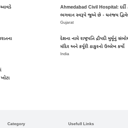
તા આવડે
Ahmedabad Civil Hospital: દર્દી ડ
ભગવાન સ્વરૂપે જુએ છે - ધનંજય દ્વિવે
Gujarat
જરાતના
દેશના નામે રાષ્ટ્રપતિ દ્રૌપદી મુર્મૂનું સં
મંદિર અને કર્પૂરી ઠાકુરનો ઉલ્લેખ કર્યો
India
ં
 ખોટા
Category
Usefull Links