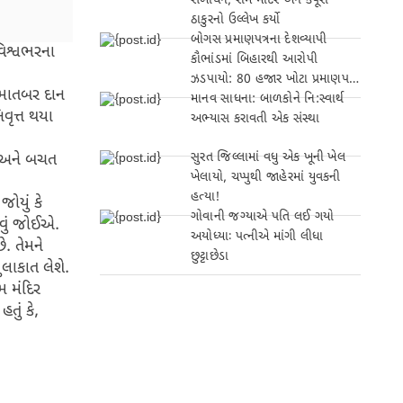
સંબોધન, રામ મંદિર અને કર્પૂરી
ઠાકુરનો ઉલ્લેખ કર્યો
બોગસ પ્રમાણપત્રના દેશવ્યાપી
વિશ્વભરના
કૌભાંડમાં બિહારથી આરોપી
ઝડપાયો: 80 હજાર ખોટા પ્રમાણપત્રો
ં માતબર દાન
બનાવ્યા!
માનવ સાધના: બાળકોને નિ:સ્વાર્થ
વૃત્ત થયા
અભ્યાસ કરાવતી એક સંસ્થા
સુરત જિલ્લામાં વધુ એક ખૂની ખેલ
ંડ અને બચત
ખેલાયો, ચપ્પુથી જાહેરમાં યુવકની
હત્યા!
ોયું કે
ગોવાની જગ્યાએ પતિ લઈ ગયો
વવું જોઈએ.
અયોધ્યાઃ પત્નીએ માંગી લીધા
ે. તેમને
છુટ્ટાછેડા
લાકાત લેશે.
ામ મંદિર
તું કે,