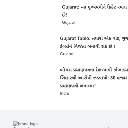
Gujarat: આ મુખ્યમંત્રીને ક્રિકેટ રમ
છે!
Gujarat
Gujarat Tablo: તમારો એક વોટ, ગુ
ટેબ્લોને વિજેતા બનાવી શકે છે !
Gujarat
બોગસ પ્રમાણપત્રના દેશવ્યાપી કૌભાંડમા
બિહારથી આરોપી ઝડપાયો: 80 હજાર
પ્રમાણપત્રો બનાવ્યા!
India