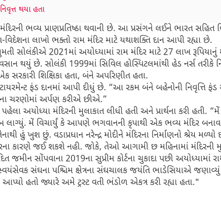
નિવૃત્ત થયા હતા
િરની ભવ્ય પ્રાણપ્રતિષ્ઠા થવાની છે. આ પ્રસંગને લઈને ભારત સહિત 
ેશ-વિદેશના લાખો ભક્તો રામ મંદિર માટે યથાશક્તિ દાન આપી રહ્યા છે.
ાનુમતી સોલંકીએ 2021માં અયોધ્યામાં રામ મંદિર માટે 27 લાખ રૂપિયાનુ
 અવસાન થયું છે. સોલંકી 1999માં સિવિલ હોસ્પિટલમાંથી હેડ નર્સ તરીકે નિ
 એક સરકારી શિક્ષિકા હતા, બંને અપરિણીત હતા.
ાયરમેન્ટ ફંડ દાનમાં આપી દીધું છે. “આ રકમ બંને બહેનોની નિવૃત્તિ ફ
રામના ચરણોમાં અર્પણ કરીએ છીએ.”
ેલા અયોધ્યા મંદિરની મુલાકાત લીધી હતી અને પ્રાર્થના કરી હતી. “મેં જ
લાગ્યું. મેં વિચાર્યું કે આપણે ભગવાનની કૃપાથી એક ભવ્ય મંદિર બના
થી હું ખુશ છું. વડાપ્રધાન નરેન્દ્ર મોદીને મંદિરના નિર્માણનો શ્રેય મળ્યો છ
ંમરના કારણે જઈ શકશે નહી. જોકે, તેઓ આગામી છ મહિનામાં મંદિરની મુ
ે વિવાદિત જમીન સોંપવાના 2019ના સુપ્રીમ કોર્ટના ચુકાદા પછી અયોધ્યામાં ર
ીય સ્વયંસેવક સંઘના પશ્ચિમ ક્ષેત્રના સંઘચાલક જયંતિ ભાડેસિયાએ જણાવ્યું હ
પ્યો હતો જ્યારે અમે ટ્રસ્ટ વતી ભંડોળ એકત્ર કરી રહ્યા હતા."