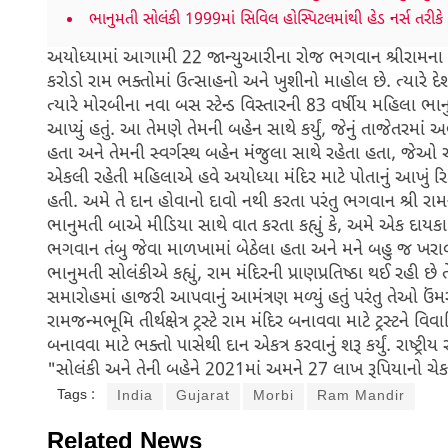
ભાનુમતી સોલંકી 1999માં સિવિલ હોસ્પિટલમાંથી હેડ નર્સ તરીકે 
અયોધ્યામાં આગામી 22 જાન્યુઆરીના રોજ ભગવાન શ્રીરામના મંદ
કરોડો રામ ભક્તોમાં ઉત્સાહનો અને ખુશીનો માહોલ છે. ત્યારે દ
ત્યારે મોરબીના નવા બસ સ્ટેન્ડ વિસ્તારની 83 વર્ષીય મહિલા ભ
આપ્યું હતું. આ તેમણે તેમની બહેન સાથે કર્યું, જેનું તાજેતરમાં
હતા અને તેમની સ્વર્ગસ્થ બહેન મંજુલા સાથે રહેતા હતા, જેઓ
એકલી રહેતી મહિલાએ હવે અયોધ્યા મંદિર માટે પોતાનું આખું રિટ
હતી. અમે તે દાન હોવાનો દાવો નથી કરતા પરંતુ ભગવાન શ્રી 
ભાનુમતી બાએ મીડિયા સાથે વાત કરતા કહ્યું કે, અમે એક દાયકા પહ
ભગવાન તંબુ જેવા માળખામાં બેઠેલા હતા અને મને બહુ જ ખરાબ 
ભાનુમતી સોલંકીએ કહ્યું, રામ મંદિરની પ્રાણપ્રતિષ્ઠા થઈ રહી છે તેના
સમારોહમાં હાજરી આપવાનું આમંત્રણ મળ્યું હતું પરંતુ તેઓ ઉ
રામજન્મભૂમિ તીર્થક્ષેત્ર ટ્રસ્ટે રામ મંદિર બનાવવા માટે ટ્રસ્ટન
બનાવવા માટે ભક્તો પાસેથી દાન એકત્ર કરવાનું શરૂ કર્યું. રાષ્ટ્ર
"સોલંકી અને તેની બહેને 2021માં અમને 27 લાખ રૂપિયાનો ચેક આ
Tags :
India
Gujarat
Morbi
Ram Mandir
Related News