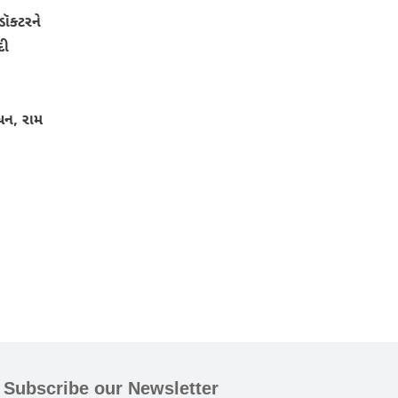
ૉક્ટરને
દી
બોધન, રામ
Subscribe our Newsletter