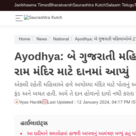
Janbhawna Times
Bharatvarsh
Saurashtra Kutch
Salaam Telugu
Home
News
National
Ayodhya: બે ગુજરાતી મહિલાઓએ 27 લાખનુ
Ayodhya: બે ગુજરાતી મહિલ
રામ મંદિર માટે દાનમાં આપ્યું
એકલી રહેતી મહિલાએ હવે અયોધ્યા મંદિર માટે પોતાનું આખુ
ફંડ અને બચત હતી. અમે તે દાન હોવાનો દાવો નથી કરતા
Vyas Hardik
Last Updated : 12 January 2024, 04:17 PM I
હાઈલાઇટ્સ
આ દાદીમાને સમારોહમાં હાજરી આપવાનું આમંત્રણ મળ્યું હતું 