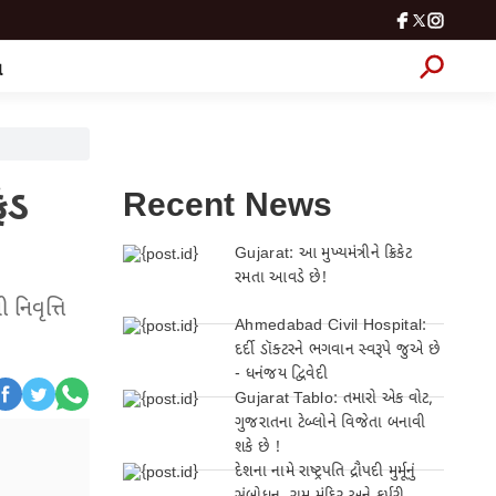
લ
ંડ
Recent News
Gujarat: આ મુખ્યમંત્રીને ક્રિકેટ
રમતા આવડે છે!
નિવૃત્તિ
Ahmedabad Civil Hospital:
દર્દી ડૉક્ટરને ભગવાન સ્વરૂપે જુએ છે
- ધનંજય દ્વિવેદી
Gujarat Tablo: તમારો એક વોટ,
ગુજરાતના ટેબ્લોને વિજેતા બનાવી
શકે છે !
દેશના નામે રાષ્ટ્રપતિ દ્રૌપદી મુર્મૂનું