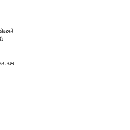
ૉક્ટરને
દી
બોધન, રામ