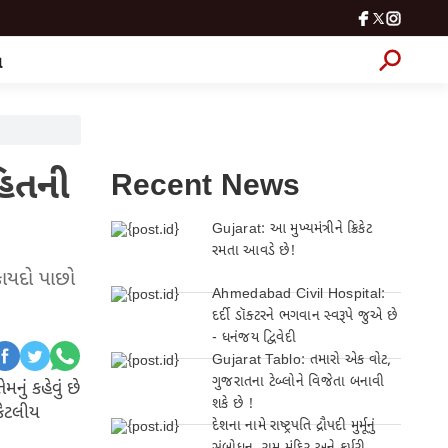
લ
હિતની
Recent News
Gujarat: આ મુખ્યમંત્રીને ક્રિકેટ
રમતા આવડે છે!
કાયદો પાછો
Ahmedabad Civil Hospital:
દર્દી ડૉક્ટરને ભગવાન સ્વરૂપે જુએ છે
- ધનંજય દ્વિવેદી
Gujarat Tablo: તમારો એક વોટ,
ગુજરાતના ટેબ્લોને વિજેતા બનાવી
ું કહેવું છે
શકે છે !
કેટલીય
દેશના નામે રાષ્ટ્રપતિ દ્રૌપદી મુર્મૂનું