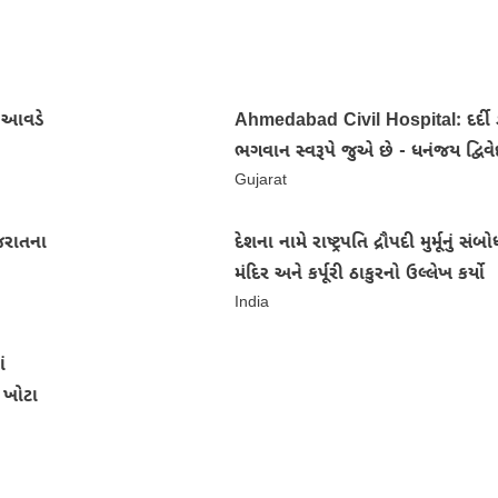
તા આવડે
Ahmedabad Civil Hospital: દર્દી ડ
ભગવાન સ્વરૂપે જુએ છે - ધનંજય દ્વિવે
Gujarat
જરાતના
દેશના નામે રાષ્ટ્રપતિ દ્રૌપદી મુર્મૂનું સં
મંદિર અને કર્પૂરી ઠાકુરનો ઉલ્લેખ કર્યો
India
ં
 ખોટા