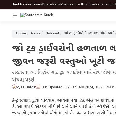
Janbhawna Times
Bharatvarsh
Saurashtra Kutch
Salaam Telugu
Home
News
National
જો ટ્રક ડ્રાઈવરોની હળતાળ લાંબી ચાલ
જો ટ્રક ડ્રાઈવરોની હળતાળ 
જીવન જરૂરી વસ્તુઓ ખૂટી જ
સરકારના આ નિર્ણય બાદ ટ્રક ચાલકોમાં ભારે રોષ જોવા મળ
ખેંચવો પડશે.
Vyas Hardik
Last Updated : 02 January 2024, 10:23 PM I
કેન્દ્ર સરકાર દ્વારા લાવવામાં આવેલા નવા હિટ એન્ડ રન કાયદાના
કે, આ કાયદો એકદમ ખોટો છે અને આને પાછો લેવો જોઈએ. આ જ 
જગ્યાએ ટ્રક ચાલકોએ પોતાના ટ્રકો રોડ પર જ ઉભા રાખી દિધા 