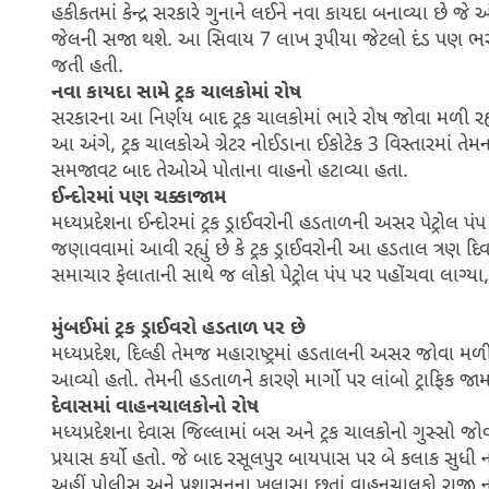
હકીકતમાં કેન્દ્ર સરકારે ગુનાને લઈને નવા કાયદા બનાવ્યા છે જે
જેલની સજા થશે. આ સિવાય 7 લાખ રૂપીયા જેટલો દંડ પણ ભરવો
જતી હતી.
નવા કાયદા સામે ટ્રક ચાલકોમાં રોષ
સરકારના આ નિર્ણય બાદ ટ્રક ચાલકોમાં ભારે રોષ જોવા મળી રહ્ય
આ અંગે, ટ્રક ચાલકોએ ગ્રેટર નોઈડાના ઈકોટેક 3 વિસ્તારમાં તેમના 
સમજાવટ બાદ તેઓએ પોતાના વાહનો હટાવ્યા હતા.
ઈન્દોરમાં પણ ચક્કાજામ
મધ્યપ્રદેશના ઈન્દોરમાં ટ્રક ડ્રાઈવરોની હડતાળની અસર પેટ્રોલ
જણાવવામાં આવી રહ્યું છે કે ટ્રક ડ્રાઈવરોની આ હડતાલ ત્રણ દિ
સમાચાર ફેલાતાની સાથે જ લોકો પેટ્રોલ પંપ પર પહોંચવા લાગ્ય
મુંબઈમાં ટ્રક ડ્રાઈવરો હડતાળ પર છે
મધ્યપ્રદેશ, દિલ્હી તેમજ મહારાષ્ટ્રમાં હડતાલની અસર જોવા મળ
આવ્યો હતો. તેમની હડતાળને કારણે માર્ગો પર લાંબો ટ્રાફિક જા
દેવાસમાં વાહનચાલકોનો રોષ
મધ્યપ્રદેશના દેવાસ જિલ્લામાં બસ અને ટ્રક ચાલકોનો ગુસ્સો
પ્રયાસ કર્યો હતો. જે બાદ રસૂલપુર બાયપાસ પર બે કલાક સુધી
અહીં પોલીસ અને પ્રશાસનના ખુલાસા છતાં વાહનચાલકો રાજી ન 