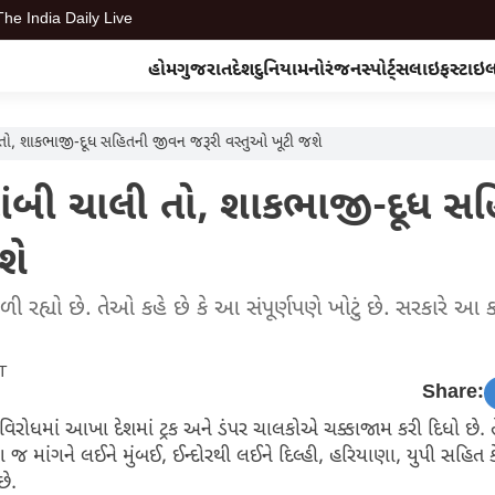
The India Daily Live
હોમ
ગુજરાત
દેશ
દુનિયા
મનોરંજન
સ્પોર્ટ્સ
લાઇફસ્ટાઇ
ી તો, શાકભાજી-દૂધ સહિતની જીવન જરૂરી વસ્તુઓ ખૂટી જશે
લાંબી ચાલી તો, શાકભાજી-દૂધ સ
શે
ી રહ્યો છે. તેઓ કહે છે કે આ સંપૂર્ણપણે ખોટું છે. સરકારે આ 
ST
Share:
 વિરોધમાં આખા દેશમાં ટ્રક અને ડંપર ચાલકોએ ચક્કાજામ કરી દિધો છે. તેમન
માંગને લઈને મુંબઈ, ઈન્દોરથી લઈને દિલ્હી, હરિયાણા, યુપી સહિત 
છે.