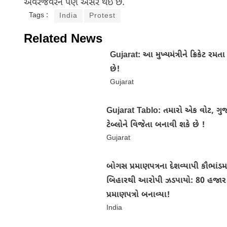
અવરજવરને પણ અસર થઈ છે.
Tags :
India
Protest
Related News
Gujarat: આ મુખ્યમંત્રીને ક્રિકેટ રમ
છે!
Gujarat
Gujarat Tablo: તમારો એક વોટ, ગુ
ટેબ્લોને વિજેતા બનાવી શકે છે !
Gujarat
બોગસ પ્રમાણપત્રના દેશવ્યાપી કૌભાંડમા
બિહારથી આરોપી ઝડપાયો: 80 હજાર
પ્રમાણપત્રો બનાવ્યા!
India