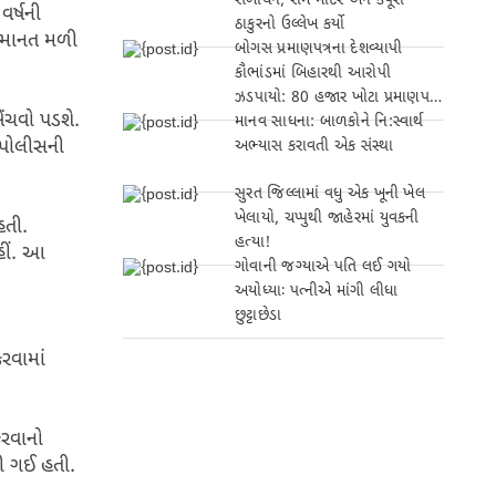
સંબોધન, રામ મંદિર અને કર્પૂરી
વર્ષની
ઠાકુરનો ઉલ્લેખ કર્યો
 જમાનત મળી
બોગસ પ્રમાણપત્રના દેશવ્યાપી
કૌભાંડમાં બિહારથી આરોપી
ઝડપાયો: 80 હજાર ખોટા પ્રમાણપત્રો
ેંચવો પડશે.
બનાવ્યા!
માનવ સાધના: બાળકોને નિ:સ્વાર્થ
, પોલીસની
અભ્યાસ કરાવતી એક સંસ્થા
સુરત જિલ્લામાં વધુ એક ખૂની ખેલ
ખેલાયો, ચપ્પુથી જાહેરમાં યુવકની
હતી.
હત્યા!
હીં. આ
ગોવાની જગ્યાએ પતિ લઈ ગયો
અયોધ્યાઃ પત્નીએ માંગી લીધા
છુટ્ટાછેડા
રવામાં
કરવાનો
ગી ગઈ હતી.