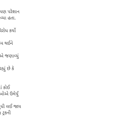
ો પણ પરેશાન
્યા હતા.
રોધ કર્યો
્પ થઈને
ઓએ જણાવ્યું
યું છે કે
ાં કોઈ
એ ઉમેર્યું
સુધી લઈ જાય
ટ્રકની