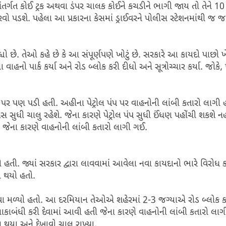
 અંતર્ગત કોઈ ટ્રક અથવા ડંપર ચાલક કોઈને કચડીને ભાગી જાય તો તેને 10 
 પડશે. પહેલા આ પ્રકારના કેસમાં ડ્રાઈવરને પોલીસ સ્ટેશનમાંથી જ
ો છે. તેઓ કહે છે કે આ સંપૂર્ણપણે ખોટું છે. સરકારે આ કાયદો પાછો ખ
વાહનો પાર્ક કર્યા અને રોડ બ્લોક કરી દીધો અને સૂત્રોચ્ચાર કર્યા. જોકે
 પંપ પર પણ પડી હતી. અહીના પેટ્રોલ પંપ પર વાહનોની લાંબી કતારો લાગી 
વસ સુધી ચાલુ રહેશે. જેના કારણે પેટ્રોલ પંપ સુધી ઈંધણ પહોંચી શકશે ન
ા, જેના કારણે વાહનોની લાંબી કતારો લાગી ગઈ.
ી હતી. જ્યાં સરકાર દ્વારા લાવવામાં આવેલા નવા કાયદાનો ભારે વિરોધ ક
મ થયો હતો.
 જોવા મળ્યો હતો. આ દરમિયાન તેઓએ શહેરમાં 2-3 જગ્યાએ રોડ બ્લોક 
 નાકાબંધી કરી દેવામાં આવી હતી જેના કારણે વાહનોની લાંબી કતારો લા
થયા અને દેખાવો ચાલુ રાખ્યા.