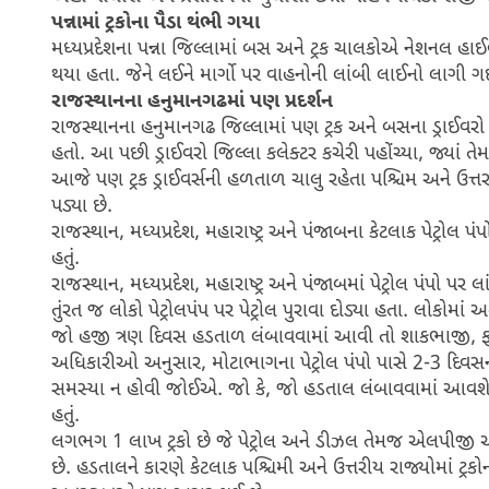
પન્નામાં ટ્રકોના પૈડા થંભી ગયા
મધ્યપ્રદેશના પન્ના જિલ્લામાં બસ અને ટ્રક ચાલકોએ નેશનલ હ
થયા હતા. જેને લઈને માર્ગો પર વાહનોની લાંબી લાઈનો લાગ
રાજસ્થાનના હનુમાનગઢમાં પણ પ્રદર્શન
રાજસ્થાનના હનુમાનગઢ જિલ્લામાં પણ ટ્રક અને બસના ડ્રાઈવરો
હતો. આ પછી ડ્રાઈવરો જિલ્લા કલેક્ટર કચેરી પહોંચ્યા, જ્યા
આજે પણ ટ્રક ડ્રાઈવર્સની હળતાળ ચાલુ રહેતા પશ્ચિમ અને ઉત્ત
પડ્યા છે.
રાજસ્થાન, મધ્યપ્રદેશ, મહારાષ્ટ્ર અને પંજાબના કેટલાક પેટ્રો
હતું.
રાજસ્થાન, મધ્યપ્રદેશ, મહારાષ્ટ્ર અને પંજાબમાં પેટ્રોલ પંપો પર લા
તુંરત જ લોકો પેટ્રોલપંપ પર પેટ્રોલ પુરાવા દોડ્યા હતા. લોકોમાં
જો હજી ત્રણ દિવસ હડતાળ લંબાવવામાં આવી તો શાકભાજી, ફ
અધિકારીઓ અનુસાર, મોટાભાગના પેટ્રોલ પંપો પાસે 2-3 દિવસન
સમસ્યા ન હોવી જોઈએ. જો કે, જો હડતાલ લંબાવવામાં આવશે અ
હતું.
લગભગ 1 લાખ ટ્રકો છે જે પેટ્રોલ અને ડીઝલ તેમજ એલપીજી 
છે. હડતાલને કારણે કેટલાક પશ્ચિમી અને ઉત્તરીય રાજ્યોમાં ટ