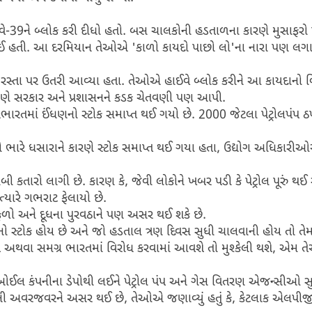
ાઈવે-39ને બ્લોક કરી દીધો હતો. બસ ચાલકોની હડતાળના કારણે મુસાફર
ી ગઈ હતી. આ દરમિયાન તેઓએ 'કાળો કાયદો પાછો લો'ના નારા પણ લગાવ
 રસ્તા પર ઉતરી આવ્યા હતા. તેઓએ હાઈવે બ્લોક કરીને આ કાયદાનો વિ
ં તેમણે સરકાર અને પ્રશાસનને કડક ચેતવણી પણ આપી.
રભારતમાં ઈંધણનો સ્ટોક સમાપ્ત થઈ ગયો છે. 2000 જેટલા પેટ્રોલપંપ ઠપ
લ પંપો ભારે ધસારાને કારણે સ્ટોક સમાપ્ત થઈ ગયા હતા, ઉદ્યોગ અધિકારી
ંબી કતારો લાગી છે. કારણ કે, જેવી લોકોને ખબર પડી કે પેટ્રોલ પૂરું થઈ રહ્
 અત્યારે ગભરાટ ફેલાયો છે.
ળો અને દૂધના પુરવઠાને પણ અસર થઈ શકે છે.
ો સ્ટોક હોય છે અને જો હડતાલ ત્રણ દિવસ સુધી ચાલવાની હોય તો તેમ
થવા સમગ્ર ભારતમાં વિરોધ કરવામાં આવશે તો મુશ્કેલી થશે, એમ તેઓ
ઓઈલ કંપનીના ડેપોથી લઈને પેટ્રોલ પંપ અને ગેસ વિતરણ એજન્સીઓ 
્રકોની અવરજવરને અસર થઈ છે, તેઓએ જણાવ્યું હતું કે, કેટલાક એલપીજી 