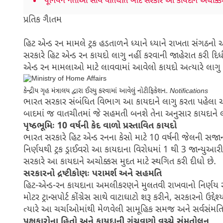
યૂનિયન નેતાઓ સાથે વાતચીત બાદ સરકારે આ કાયદાને અચોક્કસ 
પ્રતિક ગાૈતમ
હિટ એન્ડ રન મામલે ટ્રક હડતાળને ધ્યાને ધ્યાને રાખતા સંગઠનો 
સરકારે હિટ એન્ડ રન કાયદો લાગુ નહીં કરવાની જાહેરાત કરી દિધી છે
એન્ડ રન મામલાઓ માટે લાવવામાં આવેલો કાયદો અત્યારે લાગુ
કેન્દ્રીય ગૃહ મંત્રાલય દ્વારા ઈસ્યુ કરવામાં આવેલું નોટીફિકેશન.
Notifications
ભારત સરકાર સંબંધિત વિભાગ આ કાયદાને લાગુ કરતા પહેલા અખિલ
બાદમાં જ વાતચીતમાં જે સહમતી બનશે તેના અનુસાર કાયદાને 
પૃષ્ઠભૂમિઃ 10 વર્ષની કેદ વાળો પ્રસ્તાવિત કાયદો
ભારત સરકારે હિટ એન્ડ રનના કેસો માટે 10 વર્ષની જેલની સજાન
નિર્ણયથી ટ્રક ડ્રાઈવરો આ કાયદાના વિરોધમાં 1 થી 3 જાન્યુ
સરકારે આ કાયદાને અચોક્કસ મુદત માટે સ્થગિત કરી દીધો છે
સરકારનો દ્રષ્ટીકોણઃ પરામર્શ અને સહમતિ
હિટ-એન્ડ-રન કાયદાના અમલીકરણને મુલતવી રાખવાનો નિર્ણય સમાવે
મોટર ટ્રાન્સપોર્ટ કોંગ્રેસ સાથે વાટાઘાટો શરૂ કરીને, સરકારનો ઉ
ત્યારે આ ચર્ચાઓમાંથી મેળવેલી સામૂહિક સમજ અને સર્વસંમતિ
પક્ષકારોના હિતો અને કાયદાની ગૂંચવણો વચ્ચે સંમતોલન