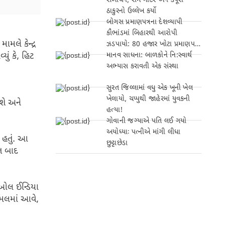
સંબોધન, રામ મંદિર અને કર્પૂરી
ઠાકુરનો ઉલ્લેખ કર્યો
બોગસ પ્રમાણપત્રના દેશવ્યાપી
કૌભાંડમાં બિહારથી આરોપી
મલે કેન્દ્ર
ઝડપાયો: 80 હજાર ખોટા પ્રમાણપત્રો
યું કે, હિટ
બનાવ્યા!
માનવ સાધના: બાળકોને નિ:સ્વાર્થ
અભ્યાસ કરાવતી એક સંસ્થા
સુરત જિલ્લામાં વધુ એક ખૂની ખેલ
ખેલાયો, ચપ્પુથી જાહેરમાં યુવકની
શે અને
હત્યા!
ગોવાની જગ્યાએ પતિ લઈ ગયો
અયોધ્યાઃ પત્નીએ માંગી લીધા
 હતું. આ
છુટ્ટાછેડા
ત બાદ
. ઓલ ઈન્ડિયા
 અમલમાં આવે,