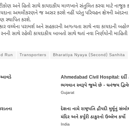
ીકોણ અને હિતો સાથે કાયદાકીય માળખાને સંતુલિત કરવા માટે નાજુક કા
કાયદાના અમલીકરણને જ અસર કરશે નહીં પરંતુ પરિવહન ક્ષેત્રની અંદરન
પણ સ્થાપિત કરશે.
 સરકાર વચ્ચેના પરામર્શ અને સહકારની અગત્યતા સાથે નવા કાયદાની બહોળ
રનની સાથે રહેલી કાયદાકીય બાબતો સાથે થતાં નવા નિર્ણયોની માહિતી 
nd Run
Transporters
Bharatiya Nyaya (Second) Sanhita
તા આવડે
Ahmedabad Civil Hospital: દર્દી ડ
ભગવાન સ્વરૂપે જુએ છે - ધનંજય દ્વિવે
Gujarat
જરાતના
દેશના નામે રાષ્ટ્રપતિ દ્રૌપદી મુર્મૂનું સં
મંદિર અને કર્પૂરી ઠાકુરનો ઉલ્લેખ કર્યો
India