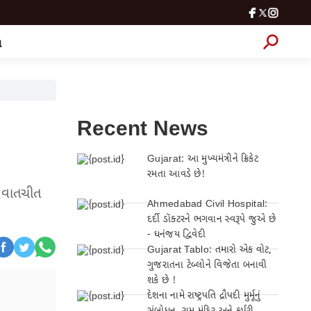
લ
Recent News
Gujarat: આ મુખ્યમંત્રીને ક્રિકેટ
રમતા આવડે છે!
ે વાતચીત
Ahmedabad Civil Hospital:
દર્દી ડૉક્ટરને ભગવાન સ્વરૂપે જુએ છે
- ધનંજય દ્વિવેદી
Gujarat Tablo: તમારો એક વોટ,
ગુજરાતના ટેબ્લોને વિજેતા બનાવી
શકે છે !
દેશના નામે રાષ્ટ્રપતિ દ્રૌપદી મુર્મૂનું