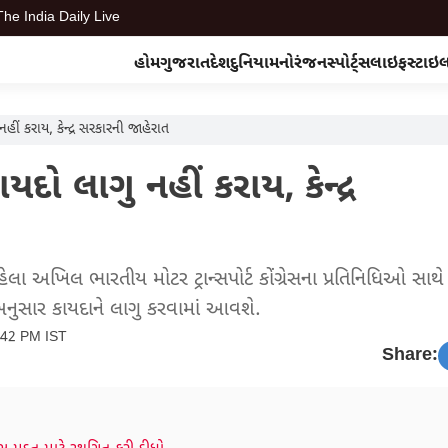
The India Daily Live
હોમ
ગુજરાત
દેશ
દુનિયા
મનોરંજન
સ્પોર્ટ્સ
લાઇફસ્ટાઇ
ં કરાય, કેન્દ્ર સરકારની જાહેરાત
 લાગુ નહીં કરાય, કેન્દ્ર
 અખિલ ભારતીય મોટર ટ્રાન્સપોર્ટ કોંગ્રેસના પ્રતિનિધિઓ સાથ
નુસાર કાયદાને લાગુ કરવામાં આવશે.
:42 PM IST
Share: