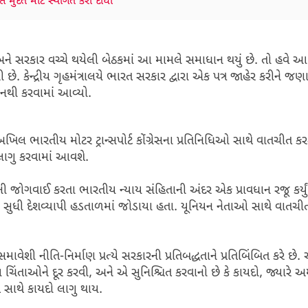
મુદત માટે સ્થગિત કરી દીધો
અને સરકાર વચ્ચે થયેલી બેઠકમાં આ મામલે સમાધાન થયું છે. તો હવે આ મા
. કેન્દ્રીય ગૃહમંત્રાલયે ભારત સરકાર દ્વારા એક પત્ર જાહેર કરીને જણાવ્
 નથી કરવામાં આવ્યો.
 ભારતીય મોટર ટ્રાન્સપોર્ટ કોંગ્રેસના પ્રતિનિધિઓ સાથે વાતચીત કર
લાગુ કરવામાં આવશે.
ી જોગવાઈ કરતા ભારતીય ન્યાય સંહિતાની અંદર એક પ્રાવધાન રજૂ કર્યું
આરી સુધી દેશવ્યાપી હડતાળમાં જોડાયા હતા. યૂનિયન નેતાઓ સાથે વાતચી
.
શી નીતિ-નિર્માણ પ્રત્યે સરકારની પ્રતિબદ્ધતાને પ્રતિબિંબિત કરે છે
દ્દેશ્ય ચિંતાઓને દૂર કરવી, અને એ સુનિશ્ચિત કરવાનો છે કે કાયદો, જ્યારે
 સાથે કાયદો લાગુ થાય.