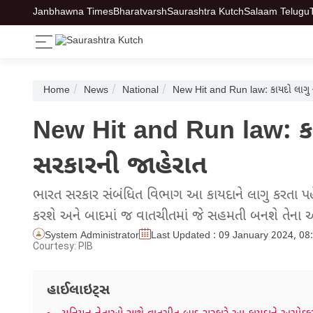
Janbhawna Times
Bharatvarsh
Saurashtra Kutch
Salaam Telugu
Home
News
National
New Hit and Run law: કાયદો લાગુ નહી
New Hit and Run law: કાયદો
સરકારની જાહેરાત
ભારત સરકાર સંબંધિત વિભાગ આ કાયદાને લાગુ કરતા પહેલા
કરશે અને બાદમાં જ વાતચીતમાં જે સહમતી બનશે તેના અ
System Administrator
Last Updated : 09 January 2024, 08
Courtesy: PIB
હાઈલાઇટ્સ