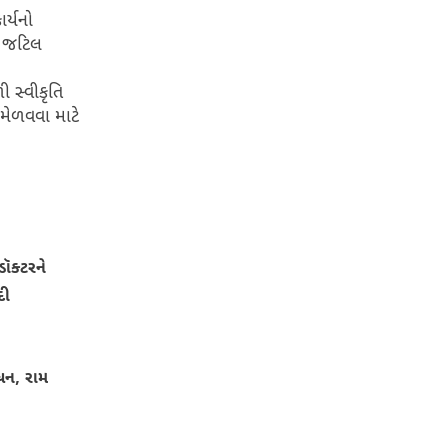
ર્યનો
ા જટિલ
ી સ્વીકૃતિ
મેળવવા માટે
ૉક્ટરને
દી
બોધન, રામ