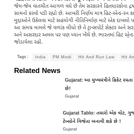
જેમ-જેમ વાતચીત આગળ વધે છે તેમ સરકારને હિતધારકોના દ્રષ્ટ
સામનો કરવો પડી રહ્યો છે. આખરી નિર્ણય માત્ર હિટ-એન્ડ-રન 
મુદ્દાઓને ઉકેલવા માટે સહયોગી નીતિનિર્માણ માટે એક દાખલો 
આ સમગ્ર મામલે જે વળાંક લીધો છે તે ટ્રાન્સપોર્ટ સેક્ટર અને
અને અસરદાર અમલ પર પણ ધ્યાન ખેંચે છે. ભારતમાં હિટ એ્ન્ડ 
જોડાયેલા રહો.
Tags :
India
PM Modi
Hit And Run Law
Hit A
Related News
Gujarat: આ મુખ્યમંત્રીને ક્રિકેટ રમ
છે!
Gujarat
Gujarat Tablo: તમારો એક વોટ, ગુ
ટેબ્લોને વિજેતા બનાવી શકે છે !
Gujarat