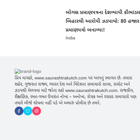
બોગસ પ્રમાણપત્રના દેશવ્યાપી કૌભાંડમા
બિહારથી આરોપી ઝડપાયો: 80 હજાર
પ્રમાણપત્રો બનાવ્યા!
India
પ્રિય વાચકો, www.saurashtrakutch.com પર આપનું સ્વાગત છે. તમારા
શહેર, ગુજરાત રાજ્ય, ભારત દેશ અને વિદેશના સમાચારો સાચા, સચોટ અને
ઝડપથી મેળવવા માટે જોતા રહો www.saurashtrakutch.com. રાજકીય,
શૈક્ષણિક, રમત-ગમત ઉપરાંત નોખા – અનોખા, રોચક અને રસપ્રદ સમાચારો પણ
તમારે બીજે શોધવા નહીં પડે એ અમારું પ્રોમીસ છે તમને.