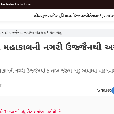
The India Daily Live
હોમ
ગુજરાત
દેશ
દુનિયા
મનોરંજન
સ્પોર્ટ્સ
લાઇફસ્ટાઇ
લની નગરી ઉજ્જૈનથી અયોધ્યા મોકલાશે 5 લાખ લાડુ
બાબા મહાકાલની નગરી ઉજ્જૈનથી અ
કે, મહાકાલની નગરી ઉજ્જૈનથી 5 લાખ જેટલા લાડુ અયોધ્યા મોકલવ
ST
Share:
ે 3 હજારથી વધુ ભેટ અયોધ્યા પહોંચી છે