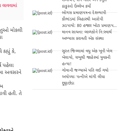
સંબોધન, રામ મંદિર અને કર્પૂરી
 લાવવામાં
ઠાકુરનો ઉલ્લેખ કર્યો
બોગસ પ્રમાણપત્રના દેશવ્યાપી
કૌભાંડમાં બિહારથી આરોપી
ઝડપાયો: 80 હજાર ખોટા પ્રમાણપત્રો
વસ્તુઓ મોકલી
બનાવ્યા!
માનવ સાધના: બાળકોને નિ:સ્વાર્થ
યા
અભ્યાસ કરાવતી એક સંસ્થા
્યું કે,
સુરત જિલ્લામાં વધુ એક ખૂની ખેલ
ખેલાયો, ચપ્પુથી જાહેરમાં યુવકની
હત્યા!
્ષ પહેલા
ગોવાની જગ્યાએ પતિ લઈ ગયો
ે આખા અવસરને
અયોધ્યાઃ પત્નીએ માંગી લીધા
છુટ્ટાછેડા
ામ
વી હતી. તે