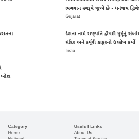
તા આવડે
Ahmedabad Civil Hospital: દર્દી ડ
ભગવાન સ્વરૂપે જુએ છે - ધનંજય દ્વિવે
Gujarat
જરાતના
દેશના નામે રાષ્ટ્રપતિ દ્રૌપદી મુર્મૂનું સં
મંદિર અને કર્પૂરી ઠાકુરનો ઉલ્લેખ કર્યો
India
ં
 ખોટા
Category
Usefull Links
Home
About Us