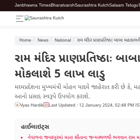
Janbhawna Times
Bharatvarsh
Saurashtra Kutch
Salaam Telugu
Home
News
National
રામ મંદિર પ્રાણપ્રતિષ્ઠાઃ બાબા મહાકા
રામ મંદિર પ્રાણપ્રતિષ્ઠાઃ 
મોકલાશે 5 લાખ લાડુ
મધ્યપ્રદેશના મુખ્યમંત્રી મોહન યાદવે જાહેરાત કરી છે 
આનો પ્રસાદ સ્વરૂપે ઉપયોગ કરાશે.
Vyas Hardik
Last Updated : 12 January 2024, 02:48 PM I
હાઈલાઇટ્સ
નેપાળના જનકપુરમાં માતા સીતાના જન્મસ્થળથી ભગવાન રામ માટ