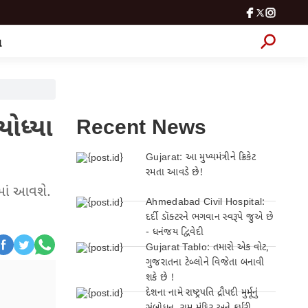
લ
યોધ્યા
Recent News
Gujarat: આ મુખ્યમંત્રીને ક્રિકેટ
રમતા આવડે છે!
ામાં આવશે.
Ahmedabad Civil Hospital:
દર્દી ડૉક્ટરને ભગવાન સ્વરૂપે જુએ છે
- ધનંજય દ્વિવેદી
Gujarat Tablo: તમારો એક વોટ,
ગુજરાતના ટેબ્લોને વિજેતા બનાવી
શકે છે !
દેશના નામે રાષ્ટ્રપતિ દ્રૌપદી મુર્મૂનું