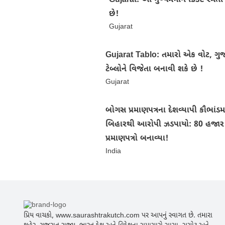
Gujarat: આ મુખ્યમંત્રીને ક્રિકેટ રમ
છે!
Gujarat
Gujarat Tablo: તમારો એક વોટ, ગુ
ટેબ્લોને વિજેતા બનાવી શકે છે !
Gujarat
બોગસ પ્રમાણપત્રના દેશવ્યાપી કૌભાંડમા
બિહારથી આરોપી ઝડપાયો: 80 હજાર
પ્રમાણપત્રો બનાવ્યા!
India
પ્રિય વાચકો, www.saurashtrakutch.com પર આપનું સ્વાગત છે. તમારા