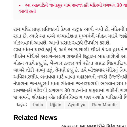
આ અઠવાડિયે જનકપુર ધામ રામજાનકી મંદિરથી લગભગ 30 વાહનો
આવી હતી
રામ મંદિર પ્રાણ પ્રતિષ્ઠાનો દિવસ નજીક આવી ગયો છે. મંદિરની 
રહ્યા છે. ત્યારે આ વચ્ચે મધ્યપ્રદેશના મુખ્યમંત્રી મોહન યાદવ
મોકલવામાં આવશે. આનો પ્રસાદ સ્વરૂપે ઉપયોગ કરાશે.
CM મોહન યાદવે કહ્યું કે, અમે ભાગ્યશાળી છીએ કે આ દ્રશ્યને જ
પીએમ મોદીએ અલગ-અલગ રાજ્યોને ઉદ્ઘાટન બાદ તારીખો આપી છે
મોહન યાદવે કહ્યું કે, બે-ચાર હજાર વર્ષ પહેલા સમ્રાટ વિક્રમાદિત
બાબરે તોડી નાંખ્યુ હતું. તેમણે કહ્યું કે, હવે બીજીવાર મંદિરનુ
અવિસ્મરણીય બનાવવા માટે બાબા મહાકાલની નગરી ઉજ્જૈનથી 
નેપાળના જનકપુરમાં માતા સીતાના જન્મસ્થળથી ભગવાન રામ મ
રામજાનકી મંદિરથી લગભગ 30 વાહનોના કાફલામાં ચાંદીની ચરણ
જ સમયે, શ્રીલંકાનું એક પ્રતિનિધિમંડળ પણ અશોક વાટિકાથી વિ
Tags :
India
Ujjain
Ayodhya
Ram Mandir
Related News