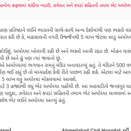
ના કાફલામાં ચાંદીના ખડાઉ, ઝવેરાત અને કપડાં સહિતની તમામ ભેટ અયોધ્યા
પ્રાણ પ્રતિષ્ઠાને લઈને ભારતની સાથે-સાથે અન્ય દેશોમાંથી પણ ભક્તો 
ે જાહેરાત કરી છે કે, મહાકાલની નગરી ઉજ્જૈનથી 5 લાખ જેટલા લાડુ અયોધ્
ોઈશું. અયોધ્યા બોલાવી રહી છે અને ભક્તો આવી રહ્યા છે. મોહન યાદવે કહ
 અને હું પણ ત્યાં જવાનો છું.
્યએ અયોધ્યામાં ભગવાન રામનું મંદિર બનાવડાવ્યું હતું. તે મંદિરને 500 વર
ં નિર્માણ થઈ રહ્યું છે તો મધ્યપ્રદેશ કેવી રીતે પાછળ રહી શકે. એટલા માટ
5 લાખ લડ્ડુ અયોધ્યા મોકલવામાં આવશે.
ાટે 3 હજારથી વધુ ભેટ અયોધ્યા પહોંચી છે. આ અઠવાડિયે જનકપુર ધ
 પાદુકા, ઝવેરાત અને કપડાં સહિતની તમામ ભેટ અયોધ્યા લાવવામાં આ
શેષ ભેટ લઈને અયોધ્યા આવ્યું હતું.