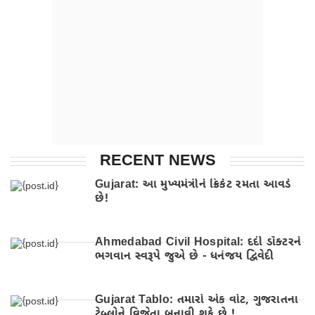
RECENT NEWS
Gujarat: આ મુખ્યમંત્રીને ક્રિકેટ રમતા આવડે
છે!
Ahmedabad Civil Hospital: દર્દી ડૉક્ટરને
ભગવાન સ્વરૂપે જુએ છે - ધનંજય દ્વિવેદી
Gujarat Tablo: તમારો એક વોટ, ગુજરાતના
ટેબ્લોને વિજેતા બનાવી શકે છે !