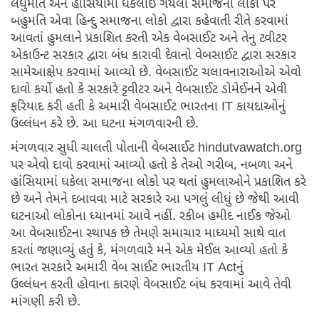
લધુમતિ અને હાંસિયામાં ધકેલાઈ ગયેલા સમાજના લોકો પર
બહુમતિ એવા હિન્દુ સમાજના લોકો દ્વારા કહેવાતી રીતે કરવામાં
આવતાં હુમલાને પ્રકાશિત કરતી એક વેબસાઈટ અને તેનુ ટ્વીટર
એકાઉન્ટ સરકાર દ્વારા બંધ કારાવી દેવાનો વેબસાઈટ દ્વારા સરકાર
સામેઆક્ષેપ કરવામાં આવ્યો છે. વેબસાઈટ ચલાવનારાઓએ એવો
દાવો કર્યો હતો કે સરકારે ટ્ટવીટર અને વેબસાઈટ ડોમેઈનને એવી
ફરિયાદ કરી હતી કે અમારી વેબસાઈટ ભારતના IT કાયદાઓનું
ઉલ્લંધન કરે છે. આ ઘટના મંગળવારની છે.
મંગળવાર સુધી ચાલતી પોતાની વેબસાઈટ hindutvawatch.org
પર એવો દાવો કરવામાં આવ્યો હતો કે તેઓ ગરીબ, નબળા અને
હાંસિયામાં ધકેલા સમાજના લોકો પર થતાં હુમલાઓને પ્રકાશિત કરે
છે અને તેમને દબાવવા માટે સરકારે આ પગલું લીધું છે જેથી આવી
ઘટનાઓ લોકોના ધ્યાનમાં આવે નહીં. રકીબ હમીદ નાઈક જેઓ
આ વેબસાઈટના સ્થાપક છે તેમણે સમાચાર માધ્યમો સાથે વાત
કરતાં જણાવ્યું હતું કે, મંગળવારે મને એક મેઈલ આવ્યો હતો કે
ભારત સરકારે અમારી વેબ સાઈટ ભારતીય IT Actનું
ઉલ્લંધન કરતી હોવાના કારણે વેબસાઈટ બંધ કરવામાં આવે તેવી
માંગણી કરી છે.