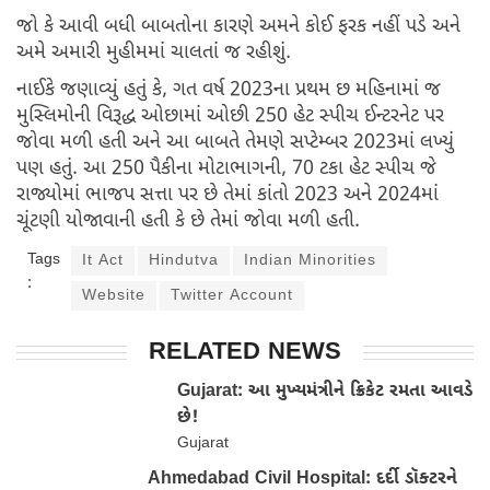
જો કે આવી બધી બાબતોના કારણે અમને કોઈ ફરક નહીં પડે અને
અમે અમારી મુહીમમાં ચાલતાં જ રહીશું.
નાઈકે જણાવ્યું હતું કે, ગત વર્ષ 2023ના પ્રથમ છ મહિનામાં જ
મુસ્લિમોની વિરૂદ્ધ ઓછામાં ઓછી 250 હેટ સ્પીચ ઈન્ટરનેટ પર
જોવા મળી હતી અને આ બાબતે તેમણે સપ્ટેમ્બર 2023માં લખ્યું
પણ હતું. આ 250 પૈકીના મોટાભાગની, 70 ટકા હેટ સ્પીચ જે
રાજ્યોમાં ભાજપ સત્તા પર છે તેમાં કાંતો 2023 અને 2024માં
ચૂંટણી યોજાવાની હતી કે છે તેમાં જોવા મળી હતી.
Tags
It Act
Hindutva
Indian Minorities
:
Website
Twitter Account
RELATED NEWS
Gujarat: આ મુખ્યમંત્રીને ક્રિકેટ રમતા આવડે
છે!
Gujarat
Ahmedabad Civil Hospital: દર્દી ડૉક્ટરને