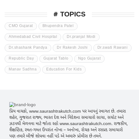
# TOPICS
CMO Gujarat
Bhupendra Patel
Ahmedabad Civil Hospital
Dr.pranjal Modi
Dr.shashank Pandya
Dr Rakesh Joshi
Dr.swati Rawani
Republic Day
Gujarat Tablo
Ngo Gujarat
Manav Sadhna
Education For Kids
પ્રિય વાચકો, www.saurashtrakutch.com પર આપનું સ્વાગત છે. તમારા
શહેર, ગુજરાત રાજ્ય, ભારત દેશ અને વિદેશના સમાચારો સાચા, સચોટ અને
ઝડપથી મેળવવા માટે જોતા રહો www.saurashtrakutch.com. રાજકીય,
શૈક્ષણિક, રમત-ગમત ઉપરાંત નોખા – અનોખા, રોચક અને રસપ્રદ સમાચારો
પણ તમારે બીજે શોધવા નહીં પડે એ અમારું પ્રોમીસ છે તમને.