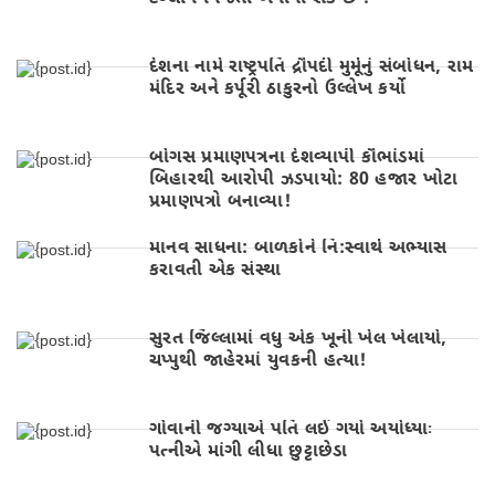
દેશના નામે રાષ્ટ્રપતિ દ્રૌપદી મુર્મૂનું સંબોધન, રામ
મંદિર અને કર્પૂરી ઠાકુરનો ઉલ્લેખ કર્યો
બોગસ પ્રમાણપત્રના દેશવ્યાપી કૌભાંડમાં
બિહારથી આરોપી ઝડપાયો: 80 હજાર ખોટા
પ્રમાણપત્રો બનાવ્યા!
માનવ સાધના: બાળકોને નિ:સ્વાર્થ અભ્યાસ
કરાવતી એક સંસ્થા
સુરત જિલ્લામાં વધુ એક ખૂની ખેલ ખેલાયો,
ચપ્પુથી જાહેરમાં યુવકની હત્યા!
ગોવાની જગ્યાએ પતિ લઈ ગયો અયોધ્યાઃ
પત્નીએ માંગી લીધા છુટ્ટાછેડા