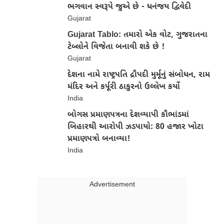
ભગવાન સ્વરૂપે જુએ છે - ધનંજય દ્વિવેદી
Gujarat
Gujarat Tablo: તમારો એક વોટ, ગુજરાતના
ટેબ્લોને વિજેતા બનાવી શકે છે !
Gujarat
દેશના નામે રાષ્ટ્રપતિ દ્રૌપદી મુર્મૂનું સંબોધન, રામ
મંદિર અને કર્પૂરી ઠાકુરનો ઉલ્લેખ કર્યો
India
બોગસ પ્રમાણપત્રના દેશવ્યાપી કૌભાંડમાં
બિહારથી આરોપી ઝડપાયો: 80 હજાર ખોટા
પ્રમાણપત્રો બનાવ્યા!
India
Advertisment