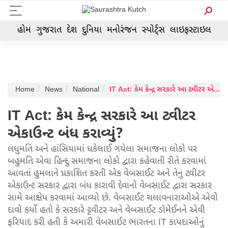
હોમ
ગુજરાત
દેશ
દુનિયા
મનોરંજન
સ્પોર્ટ્સ
લાઇફસ્ટાઇલ
Home
News
National
IT Act: કેમ કેન્દ્ર સરકારે આ ટ્વીટર એકાઉન્ટ બંધ કરાવ્યું?
IT Act: કેમ કેન્દ્ર સરકારે આ ટ્વીટર
એકાઉન્ટ બંધ કરાવ્યું?
લધુમતિ અને હાંસિયામાં ધકેલાઈ ગયેલા સમાજના લોકો પર
બહુમતિ એવા હિન્દુ સમાજના લોકો દ્વારા કહેવાતી રીતે કરવામાં
આવતાં હુમલાને પ્રકાશિત કરતી એક વેબસાઈટ અને તેનુ ટ્વીટર
એકાઉન્ટ સરકાર દ્વારા બંધ કારાવી દેવાનો વેબસાઈટ દ્વારા સરકાર
સામે આક્ષેપ કરવામાં આવ્યો છે. વેબસાઈટ ચલાવનારાઓએ એવો
દાવો કર્યો હતો કે સરકારે ટ્ટવીટર અને વેબસાઈટ ડોમેઈનને એવી
ફરિયાદ કરી હતી કે અમારી વેબસાઈટ ભારતના IT કાયદાઓનું