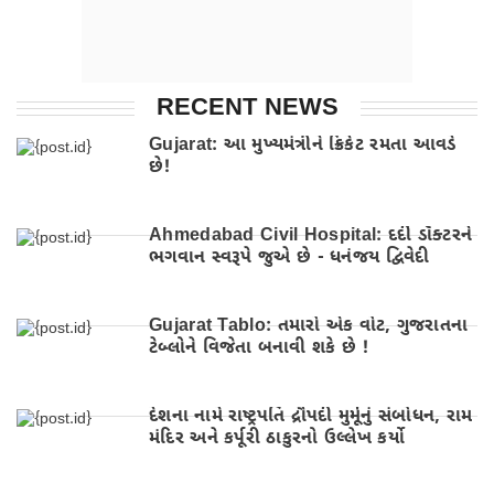
RECENT NEWS
Gujarat: આ મુખ્યમંત્રીને ક્રિકેટ રમતા આવડે
છે!
Ahmedabad Civil Hospital: દર્દી ડૉક્ટરને
ભગવાન સ્વરૂપે જુએ છે - ધનંજય દ્વિવેદી
Gujarat Tablo: તમારો એક વોટ, ગુજરાતના
ટેબ્લોને વિજેતા બનાવી શકે છે !
દેશના નામે રાષ્ટ્રપતિ દ્રૌપદી મુર્મૂનું સંબોધન, રામ
મંદિર અને કર્પૂરી ઠાકુરનો ઉલ્લેખ કર્યો