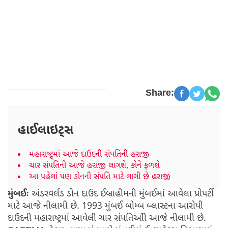
Share:
હાઈલાઇટ્સ
મહારાષ્ટ્ર્માં આજે દાઉદની સંપતિની હરાજી
ચાર સંપતિની આજે હરાજી લાગશે, કોને ફળશે
આ પહેલાં પણ ડોનની સંપતિ માટે લાગી છે હરાજી
મુંબઈઃ
અંડરવર્લડ ડોન દાઉદ ઈબ્રાહીમની મુંબઈમાં આવેલા પ્રોપર્ટી
માટે આજે નીલામી છે. 1993 મુંબઈ બોમ્બ બ્લાસ્ટના આરોપી
દાઉદની મહારાષ્ટ્રમાં આવેલી ચાર સંપતિઓી આજે નીલામી છે.