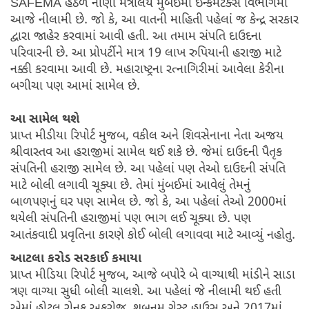
SAFEMA હેઠળ નાણા મંત્રાલયે મુંબઈમાં ઈન્કમટેક્સ વિભાગમાં
આજે નીલામી છે. જો કે, આ વાતની માહિતી પહેલાં જ કેન્દ્ર સરકાર
દ્વારા જાહેર કરવામાં આવી હતી. આ તમામ સંપતિ દાઉદના
પરિવારની છે. આ પ્રોપર્ટીને માત્ર 19 લાખ રુપિયાની હરાજી માટે
નક્કી કરવામા આવી છે. મહારાષ્ટ્રના રત્નાગિરીમાં આવેલા કેરીના
બગીચા પણ આમાં સામેલ છે.
આ સામેલ થશે
પ્રાપ્ત મીડીયા રિપોર્ટ મુજબ, વકીલ અને શિવસેનાના નેતા અજય
શ્રીવાસ્તવ આ હરાજીમાં સામેલ થઈ શકે છે. જેમાં દાઉદની પૈતૃક
સંપતિની હરાજી સામેલ છે. આ પહેલાં પણ તેઓ દાઉદની સંપતિ
માટે બોલી લગાવી ચૂક્યા છે. તેમાં મુંબઈમાં આવેલું તેમનું
બાળપણનું ઘર પણ સામેલ છે. જો કે, આ પહેલાં તેઓ 2000માં
થયેલી સંપતિની હરાજીમાં પણ ભાગ લઈ ચૂક્યા છે. પણ
આતંકવાદી પ્રવૃતિના કારણે કોઈ બોલી લગાવવા માટે આવ્યું નહોતુ.
આટલા કરોડ સરકાઈ કમાયા
પ્રાપ્ત મીડિયા રિપોર્ટ મુજબ, આજે બપોરે બે વાગ્યાથી માંડીને સાડા
ત્રણ વાગ્યા સુધી બોલી ચાલશે. આ પહેલાં જે નીલામી થઈ હતી
એમાં હોટલ રોનક અફરોજ, શબનમ ગેસ્ટ હાઉસ અને 2017માં