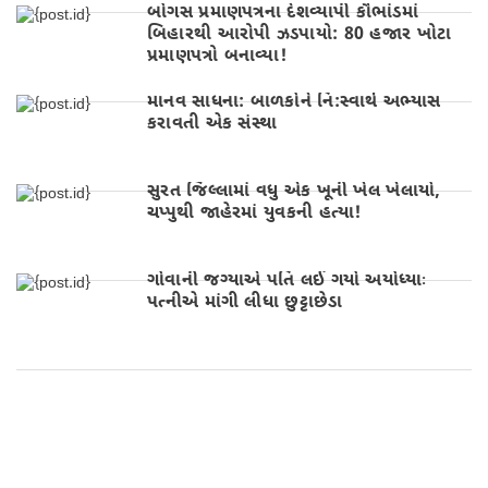
બોગસ પ્રમાણપત્રના દેશવ્યાપી કૌભાંડમાં
બિહારથી આરોપી ઝડપાયો: 80 હજાર ખોટા
પ્રમાણપત્રો બનાવ્યા!
માનવ સાધના: બાળકોને નિ:સ્વાર્થ અભ્યાસ
કરાવતી એક સંસ્થા
સુરત જિલ્લામાં વધુ એક ખૂની ખેલ ખેલાયો,
ચપ્પુથી જાહેરમાં યુવકની હત્યા!
ગોવાની જગ્યાએ પતિ લઈ ગયો અયોધ્યાઃ
પત્નીએ માંગી લીધા છુટ્ટાછેડા