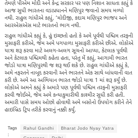
તેમણે પીએમ મોદી અને કેન્દ્ર સરકાર પર પણ નિશાન સાધતા કહ્યું કે
આજ સુધી ભારતના વડાપ્રધાનને મણિપુર જવાનો સમય મળ્યો
નથી. રાહુલ ગાંધીએ કહ્યું, ‘મોદીજી, કદાચ મણિપુર ભાજપ અને
આરએસએસ માટે ભારતનો ભાગ નથી.
રાહુલ ગાંધીએ કહ્યું કે, હું ઇચ્છતો હતો કે અમે પૂર્વથી પશ્ચિમ તરફની
મુસાફરી કરીએ, જેમ અમે પગપાળા મુસાફરી કરીએ છીએ. લોકોએ
યાત્રા શરૂ કરવા માટે અલગ-અલગ સૂચનો આપ્યા, કેટલાક પૂર્વથી
અને કેટલાક પશ્ચિમથી કહેતા હતા, પરંતુ મેં કહ્યું, આગામી ભારત
જોડો યાત્રા મણિપુરથી જ શરૂ થઈ શકે છે. રાહુલ ગાંધીએ કહ્યું કે,
અમે નફરતને નાબૂદ કરવાની અને ભારતને એક સાથે બાંધવાની વાત
કરી છે. અમે આ અભિયાન ભારત જોડો યાત્રા 1 માં શરૂ કર્યું છે.
લોકોએ અમને કહ્યું કે અમારે પણ પૂર્વથી પશ્ચિમ તરફની મુસાફરી
કરવી જોઈએ, જેમ અમે કન્યાકુમારીથી કાશ્મીર સુધી કરી હતી.
અમારી પાસે સમય ઓછો હોવાથી અમે બસોનો ઉપયોગ કરીને તેને
હાઇબ્રિડ ટ્રિપ તરીકે કરવાનું નક્કી કર્યું.
Tags
Rahul Gandhi
Bharat Jodo Nyay Yatra
: