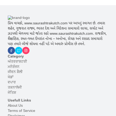
પ્રિય વાચકો, www.saurashtrakutch.com પર આપનું સ્વાગત છે. તમારા
શહેર, ગુજરાત રાજ્ય, ભારત દેશ અને વિદેશના સમાચારો સાચા, સચોટ અને
ઝડપથી મેળવવા માટે જોતા રહો www.saurashtrakutch.com. રાજકીય,
શૈક્ષણિક, રમત-ગમત ઉપરાંત નોખા – અનોખા, રોચક અને રસપ્રદ સમાચારો
પણ તમારે બીજે શોધવા નહીં પડે એ અમારું પ્રોમીસ છે તમને.
Category
ਅੰਤਰਰਾਸ਼ਟਰੀ
ਮਨੋਰੰਜਨ
ਜੀਵਨ ਸ਼ੈਲੀ
ਖੇਡਾਂ
ਵਪਾਰ
ਤਕਨਾਲੋਜੀ
ਜੋਤਿਸ਼
Usefull Links
About Us
Terms of Service