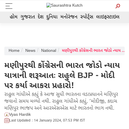
હોમ
ગુજરાત
દેશ
દુનિયા
મનોરંજન
સ્પોર્ટ્સ
લાઇફસ્ટાઇલ
Home
News
National
મણીપુરથી કોંગ્રેસની ભારત જોડો ન્યાય યાત્રાની શરૂઆતઃ રાહુલે BJP - મોદી પર કર્યા આકરા પ્રહારો!
મણીપુરથી કોંગ્રેસની ભારત જોડો ન્યાય
યાત્રાની શરૂઆતઃ રાહુલે BJP - મોદી
પર કર્યા આકરા પ્રહારો!
રાહુલ ગાંધીએ કહ્યું કે આજ સુધી ભારતના વડાપ્રધાનને મણિપુર
જવાનો સમય મળ્યો નથી. રાહુલ ગાંધીએ કહ્યું, ‘મોદીજી, કદાચ
મણિપુર ભાજપ અને આરએસએસ માટે ભારતનો ભાગ નથી.
Vyas Hardik
Last Updated : 14 January 2024, 07:53 PM IST