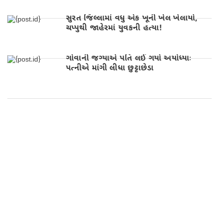
સુરત જિલ્લામાં વધુ એક ખૂની ખેલ ખેલાયો,
ચપ્પુથી જાહેરમાં યુવકની હત્યા!
ગોવાની જગ્યાએ પતિ લઈ ગયો અયોધ્યાઃ
પત્નીએ માંગી લીધા છુટ્ટાછેડા