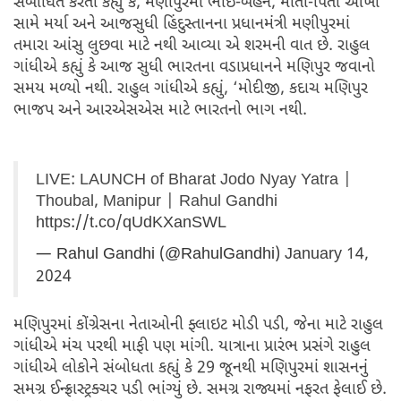
સંબોધિત કરતા કહ્યું કે, મણીપુરમાં ભાઈ-બહેન, માતા-પિતા આંખો
સામે મર્યા અને આજસુધી હિંદુસ્તાનના પ્રધાનમંત્રી મણીપુરમાં
તમારા આંસુ લુછવા માટે નથી આવ્યા એ શરમની વાત છે. રાહુલ
ગાંધીએ કહ્યું કે આજ સુધી ભારતના વડાપ્રધાનને મણિપુર જવાનો
સમય મળ્યો નથી. રાહુલ ગાંધીએ કહ્યું, ‘મોદીજી, કદાચ મણિપુર
ભાજપ અને આરએસએસ માટે ભારતનો ભાગ નથી.
LIVE: LAUNCH of Bharat Jodo Nyay Yatra |
Thoubal, Manipur | Rahul Gandhi
https://t.co/qUdKXanSWL
— Rahul Gandhi (@RahulGandhi)
January 14,
2024
મણિપુરમાં કોંગ્રેસના નેતાઓની ફ્લાઇટ મોડી પડી, જેના માટે રાહુલ
ગાંધીએ મંચ પરથી માફી પણ માંગી. યાત્રાના પ્રારંભ પ્રસંગે રાહુલ
ગાંધીએ લોકોને સંબોધતા કહ્યું કે 29 જૂનથી મણિપુરમાં શાસનનું
સમગ્ર ઈન્ફ્રાસ્ટ્રક્ચર પડી ભાંગ્યું છે. સમગ્ર રાજ્યમાં નફરત ફેલાઈ છે.