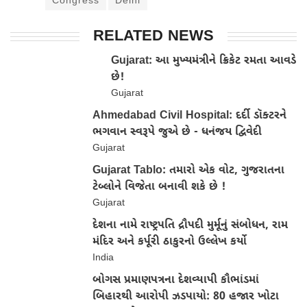
Congress
Delhi
RELATED NEWS
Gujarat: આ મુખ્યમંત્રીને ક્રિકેટ રમતા આવડે
છે!
Gujarat
Ahmedabad Civil Hospital: દર્દી ડૉક્ટરને
ભગવાન સ્વરૂપે જુએ છે - ધનંજય દ્વિવેદી
Gujarat
Gujarat Tablo: તમારો એક વોટ, ગુજરાતના
ટેબ્લોને વિજેતા બનાવી શકે છે !
Gujarat
દેશના નામે રાષ્ટ્રપતિ દ્રૌપદી મુર્મૂનું સંબોધન, રામ
મંદિર અને કર્પૂરી ઠાકુરનો ઉલ્લેખ કર્યો
India
બોગસ પ્રમાણપત્રના દેશવ્યાપી કૌભાંડમાં
બિહારથી આરોપી ઝડપાયો: 80 હજાર ખોટા