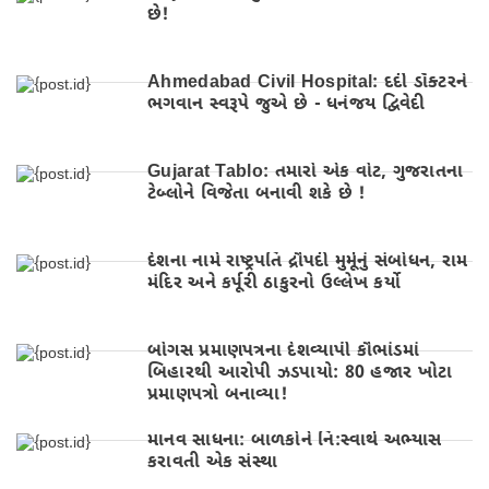
છે!
Ahmedabad Civil Hospital: દર્દી ડૉક્ટરને
ભગવાન સ્વરૂપે જુએ છે - ધનંજય દ્વિવેદી
Gujarat Tablo: તમારો એક વોટ, ગુજરાતના
ટેબ્લોને વિજેતા બનાવી શકે છે !
દેશના નામે રાષ્ટ્રપતિ દ્રૌપદી મુર્મૂનું સંબોધન, રામ
મંદિર અને કર્પૂરી ઠાકુરનો ઉલ્લેખ કર્યો
બોગસ પ્રમાણપત્રના દેશવ્યાપી કૌભાંડમાં
બિહારથી આરોપી ઝડપાયો: 80 હજાર ખોટા
પ્રમાણપત્રો બનાવ્યા!
માનવ સાધના: બાળકોને નિ:સ્વાર્થ અભ્યાસ
કરાવતી એક સંસ્થા