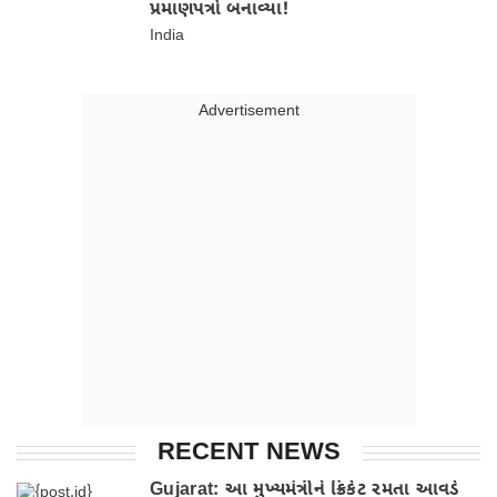
પ્રમાણપત્રો બનાવ્યા!
India
Advertisment
RECENT NEWS
Gujarat: આ મુખ્યમંત્રીને ક્રિકેટ રમતા આવડે