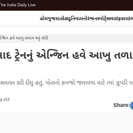
The India Daily Live
હોમ
ગુજરાત
દેશ
દુનિયા
મનોરંજન
સ્પોર્ટ્સ
લાઇફસ્ટાઇ
ં એન્જિન હવે આખુ તળાવ થયું ચોરી
ાદ ટ્રેનનું એન્જિન હવે આખુ તળા
સમતલ કરી દીધુ હતું. પોતાનો કબજો જમાવવા માટે ત્યાં ઝૂપડી
PM IST
Share: