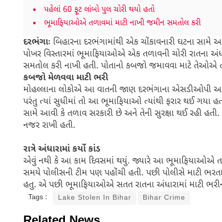
પહેલાં 60 ફૂટ લાંબો પુલ ચોરી થયો હતો
ભૂમાફિયાઓએ તળાવમાં માટી નાખી જમીન સમતોલ કરી
દરભંગાઃ
બિહારના દરભંગામાંથી એક ચોંકાવનારી ઘટના સામે આવી 
પોખર વિસ્તારમાં ભૂમાફિયાઓએ એક તળાવની ચોરી રાતના અંધાર
સમતોલ કરી નાખી હતી. પોતાનો કબજો જમાવવા માટે તેઓએ ત્
કબજો મેળવવા માટી ભરી
મોહલ્લાના લોકોએ આ વાતની જાણ દરભંગાના એસડીઓપી અમિત
પરંતુ ત્યાં સુધીમાં તો આ ભૂમાફિયાઓ ત્યાંથી ફરાર થઈ ગયા
સામે આવી કે તળાવ સરકારી છે અને તેની સુરક્ષા થઈ રહી હતી
નજર રાખી હતી.
રાત્રે અંધારામાં કર્યો કાંડ
એવું નથી કે આ કામ દિવસમાં થયું. જ્યારે આ ભૂમાફિયાઓએ તળ
સમયે પોલીસની ટીમ પણ પહોંચી હતી. પછી પોલીસે માટી ભરતા 
હતુ. એ પછી ભૂમાફિયાઓએ સતત રાતના અંધારામાં માટી ભર
Tags :
Lake Stolen In Bihar
Bihar Crime
Related News