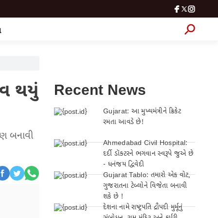
લ
વ થયું
Recent News
Gujarat: આ મુખ્યમંત્રીને ક્રિકેટ
રમતા આવડે છે!
 પણ બનાવી
Ahmedabad Civil Hospital:
દર્દી ડૉક્ટરને ભગવાન સ્વરૂપે જુએ છે
- ધનંજય દ્વિવેદી
Gujarat Tablo: તમારો એક વોટ,
ગુજરાતના ટેબ્લોને વિજેતા બનાવી
શકે છે !
દેશના નામે રાષ્ટ્રપતિ દ્રૌપદી મુર્મૂનું