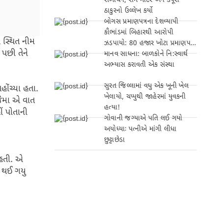
સંબોધન, રામ મંદિર અને કર્પૂરી
ઠાકુરનો ઉલ્લેખ કર્યો
બોગસ પ્રમાણપત્રના દેશવ્યાપી
કૌભાંડમાં બિહારથી આરોપી
 સ્થિત નીમ
ઝડપાયો: 80 હજાર ખોટા પ્રમાણપત્રો
પછી તેને
બનાવ્યા!
માનવ સાધના: બાળકોને નિ:સ્વાર્થ
અભ્યાસ કરાવતી એક સંસ્થા
સુરત જિલ્લામાં વધુ એક ખૂની ખેલ
ંચ્યા હતા.
ખેલાયો, ચપ્પુથી જાહેરમાં યુવકની
જેમા એ વાત
હત્યા!
ં પોતાની
ગોવાની જગ્યાએ પતિ લઈ ગયો
અયોધ્યાઃ પત્નીએ માંગી લીધા
છુટ્ટાછેડા
 હતી. એ
ણ થઈ ગયુ