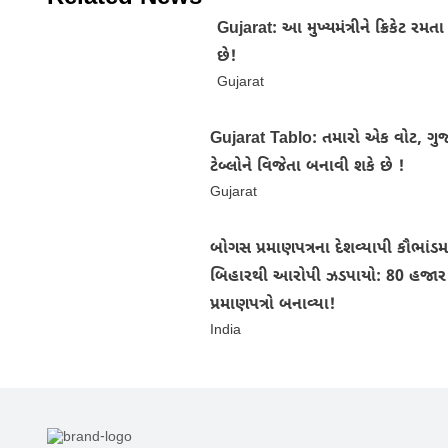
Gujarat: આ મુખ્યમંત્રીને ક્રિકેટ રમ
છે!
Gujarat
Gujarat Tablo: તમારો એક વોટ, ગુ
ટેબ્લોને વિજેતા બનાવી શકે છે !
Gujarat
બોગસ પ્રમાણપત્રના દેશવ્યાપી કૌભાંડમા
બિહારથી આરોપી ઝડપાયો: 80 હજાર
પ્રમાણપત્રો બનાવ્યા!
India