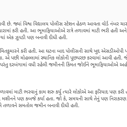
છે. જ્યાં વિશ્વ વિદ્યાલય પોલીસ સ્ટેશન હેઠળ આવતા વોર્ડ નંબર ચાર
ામાં કરી હતી. આ ભૂમાફિયાઓએ રાત્રે તળાવમાં માટી ભરી હતી અને 
યાં એક ઝૂપડી પણ બનાવી દીધી હતી.
કુમારને કરી હતી. આ ઘટના બાદ પોલીસની સાથે ખુદ એસડીઓપી પહો
 હતા. એ પછી મોહલ્લામાં સ્થાનિક લોકોની પૂછપરછ કરવામાં આવી હતી. 
. પરંતુ દરબંગામાં વધી રહેલી જમીનની કિંમત જોઈને ભૂમાફિયાઓએ અહી
ાવમાં માટી ભરવાનું કામ શરુ કર્યુ ત્યારે લોકોએ આ ફરિયાદ પણ કરી
મશીનને પણ કબજે કર્યા હતા. જો કે, સમયની સાથે તેનું પણ નિરાકર
ીને તળાવને સમતોલ જમીન બનાવી દીધી હતી.