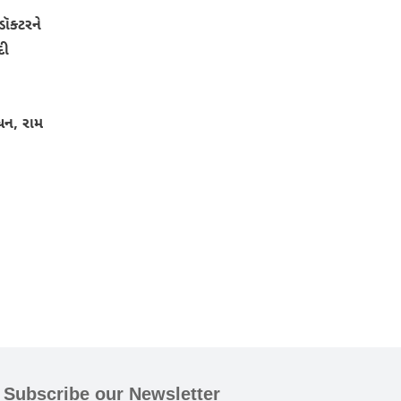
ૉક્ટરને
દી
બોધન, રામ
Subscribe our Newsletter