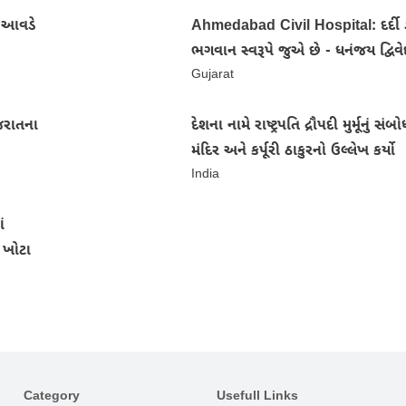
તા આવડે
Ahmedabad Civil Hospital: દર્દી ડ
ભગવાન સ્વરૂપે જુએ છે - ધનંજય દ્વિવે
Gujarat
જરાતના
દેશના નામે રાષ્ટ્રપતિ દ્રૌપદી મુર્મૂનું સં
મંદિર અને કર્પૂરી ઠાકુરનો ઉલ્લેખ કર્યો
India
ં
 ખોટા
Category
Usefull Links