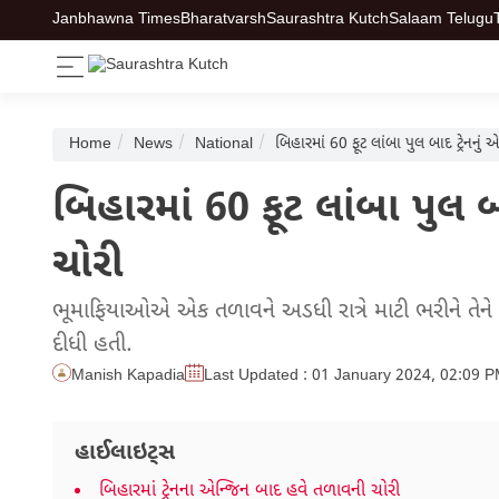
Janbhawna Times
Bharatvarsh
Saurashtra Kutch
Salaam Telugu
Home
News
National
બિહારમાં 60 ફૂટ લાંબા પુલ બાદ ટ્રેનનુ
બિહારમાં 60 ફૂટ લાંબા પુલ બ
ચોરી
ભૂમાફિયાઓએ એક તળાવને અડધી રાત્રે માટી ભરીને તેને 
દીધી હતી.
Manish Kapadia
Last Updated : 01 January 2024, 02:09 
હાઈલાઇટ્સ
બિહારમાં ટ્રેનના એન્જિન બાદ હવે તળાવની ચોરી