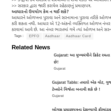
>> કેન્દ્ર/રાજ્ય સરકારની સંસ્થાઓના સેવા રેકોર્ડ પર આધારિત પ
>> સરકાર દ્વારા જારી કરાયેલ રહેઠાણનું પ્રમાણપત્ર.
આધારનો ઉપયોગ કેમ ન થઈ શકે?
આધારને ઓળખના પુરાવા અને સરનામાના પુરાવા તરીકે ઓળખવામા
કરી શકતા નથી. આધાર એ 12-અંકનો વ્યક્તિગત ઓળખ નંબર છે 
કરવામાં આવે છે. આ નંબર ભારતમાં ગમે ત્યાં ઓળખ અને સરનામા
Tags :
EPFO
Aadhaar
Aadhaar Card
Related News
Gujarat: આ મુખ્યમંત્રીને ક્રિકેટ રમ
છે!
Gujarat
Gujarat Tablo: તમારો એક વોટ, ગુ
ટેબ્લોને વિજેતા બનાવી શકે છે !
Gujarat
બોગસ પ્રમાણપત્રના દેશવ્યાપી કૌભાંડમા