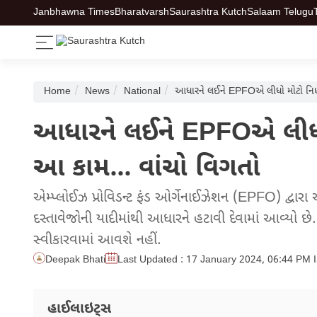
Janbhawna Times
Bharatvarsh
Saurashtra Kutch
Salaam Telugu
Home
News
National
આધારને લઈને EPFOએ લીધો મોટો નિર્ણય
આધારને લઈને EPFOએ લીધો મ
આ કામ... વાંચો વિગતો
એમ્પ્લોઈઝ પ્રોવિડન્ટ ફંડ ઓર્ગેનાઈઝેશન (EPFO) દ્વારા 
દસ્તાવેજોની યાદીમાંથી આધારને હટાવી દેવામાં આવ્યો 
સ્વીકારવામાં આવશે નહીં.
Deepak Bhati
Last Updated : 17 January 2024, 06:44 PM 
હાઈલાઇટ્સ