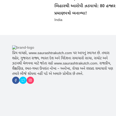
બિહારથી આરોપી ઝડપાયો: 80 હજાર
પ્રમાણપત્રો બનાવ્યા!
India
પ્રિય વાચકો, www.saurashtrakutch.com પર આપનું સ્વાગત છે. તમારા
શહેર, ગુજરાત રાજ્ય, ભારત દેશ અને વિદેશના સમાચારો સાચા, સચોટ અને
ઝડપથી મેળવવા માટે જોતા રહો www.saurashtrakutch.com. રાજકીય,
શૈક્ષણિક, રમત-ગમત ઉપરાંત નોખા – અનોખા, રોચક અને રસપ્રદ સમાચારો પણ
તમારે બીજે શોધવા નહીં પડે એ અમારું પ્રોમીસ છે તમને.