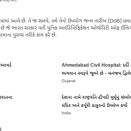
્રમાણપત્ર
ં આવે છે. તે જ સમયે, તમે તેનો ઉપયોગ જન્મ તારીખ (DoB) પ્રમાણ
જે ભારત સરકાર વતી યુનિક આઈડેન્ટિફિકેશન ઓથોરિટી ઓફ ઈન્ડિયા 
ના પુરાવા તરીકે કામ કરે છે.
તા આવડે
Ahmedabad Civil Hospital: દર્દી ડ
ભગવાન સ્વરૂપે જુએ છે - ધનંજય દ્વિવે
Gujarat
જરાતના
દેશના નામે રાષ્ટ્રપતિ દ્રૌપદી મુર્મૂનું સં
મંદિર અને કર્પૂરી ઠાકુરનો ઉલ્લેખ કર્યો
India
ં