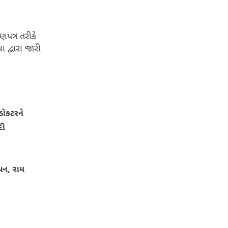
પત્ર તરીકે
દ્વારા જારી
ૉક્ટરને
દી
બોધન, રામ