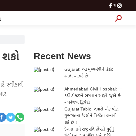
લ
 શકો
Recent News
Gujarat: આ મુખ્યમંત્રીને ક્રિકેટ
રમતા આવડે છે!
 સ્વીકાર્ય
Ahmedabad Civil Hospital:
ધાર
દર્દી ડૉક્ટરને ભગવાન સ્વરૂપે જુએ છે
- ધનંજય દ્વિવેદી
Gujarat Tablo: તમારો એક વોટ,
ગુજરાતના ટેબ્લોને વિજેતા બનાવી
શકે છે !
દેશના નામે રાષ્ટ્રપતિ દ્રૌપદી મુર્મૂનું