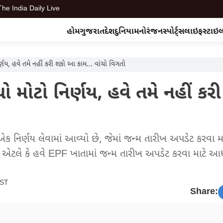
The India Daily Live
હોમ
ગુજરાત
દેશ
દુનિયા
મનોરંજન
સ્પોર્ટ્સ
લાઇફસ્ટાઇ
, હવે તમે નહીં કરી શકો આ કામ... વાંચો વિગતો
ોટો નિર્ણય, હવે તમે નહીં કરી
એક નિર્ણય લેવામાં આવ્યો છે, જેમાં જન્મ તારીખ અપડેટ કરવા માટે
છે. એટલે કે હવે EPF ખાતામાં જન્મ તારીખ અપડેટ કરવા માટે આ
IST
Share: