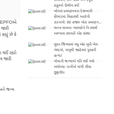
સંબોધન, રામ મંદિર અને કર્પૂરી
ઠાકુરનો ઉલ્લેખ કર્યો
બોગસ પ્રમાણપત્રના દેશવ્યાપી
કૌભાંડમાં બિહારથી આરોપી
કો. EPFOએ
ઝડપાયો: 80 હજાર ખોટા પ્રમાણપત્રો
ા જારી
બનાવ્યા!
માનવ સાધના: બાળકોને નિ:સ્વાર્થ
અભ્યાસ કરાવતી એક સંસ્થા
યું છે કે
સુરત જિલ્લામાં વધુ એક ખૂની ખેલ
ખેલાયો, ચપ્પુથી જાહેરમાં યુવકની
 થઈ રહ્યો
હત્યા!
્ર જારી
ગોવાની જગ્યાએ પતિ લઈ ગયો
અયોધ્યાઃ પત્નીએ માંગી લીધા
છુટ્ટાછેડા
અને જન્મ