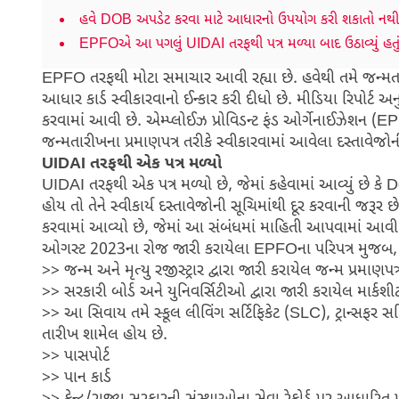
હવે DOB અપડેટ કરવા માટે આધારનો ઉપયોગ કરી શકાતો નથી
EPFOએ આ પગલું UIDAI તરફથી પત્ર મળ્યા બાદ ઉઠાવ્યું હતુ
EPFO તરફથી મોટા સમાચાર આવી રહ્યા છે. હવેથી તમે જન્મત
આધાર કાર્ડ સ્વીકારવાનો ઈન્કાર કરી દીધો છે. મીડિયા રિપોર્ટ અ
કરવામાં આવી છે. એમ્પ્લોઈઝ પ્રોવિડન્ટ ફંડ ઓર્ગેનાઈઝેશન 
જન્મતારીખના પ્રમાણપત્ર તરીકે સ્વીકારવામાં આવેલા દસ્તાવેજો
UIDAI તરફથી એક પત્ર મળ્યો
UIDAI તરફથી એક પત્ર મળ્યો છે, જેમાં કહેવામાં આવ્યું છે
હોય તો તેને સ્વીકાર્ય દસ્તાવેજોની સૂચિમાંથી દૂર કરવાની જરૂ
કરવામાં આવ્યો છે, જેમાં આ સંબંધમાં માહિતી આપવામાં આવી 
ઓગસ્ટ 2023ના રોજ જારી કરાયેલા EPFOના પરિપત્ર મુજબ, 
>> જન્મ અને મૃત્યુ રજીસ્ટ્રાર દ્વારા જારી કરાયેલ જન્મ પ્રમાણપત્
>> સરકારી બોર્ડ અને યુનિવર્સિટીઓ દ્વારા જારી કરાયેલ માર્કશી
>> આ સિવાય તમે સ્કૂલ લીવિંગ સર્ટિફિકેટ (SLC), ટ્રાન્સફર સ
તારીખ શામેલ હોય છે.
>> પાસપોર્ટ
>> પાન કાર્ડ