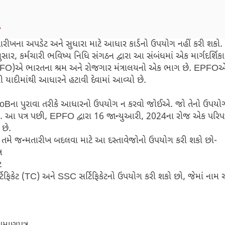
ં
ારીખના અપડેટ અને સુધારા માટે આધાર કાર્ડનો ઉપયોગ નહીં કરી શ
નુસાર, કર્મચારી ભવિષ્ય નિધિ સંગઠન દ્વારા આ સંબંધમાં એક માર્ગદર્શિક
(EPFO)એ ભારતના શ્રમ અને રોજગાર મંત્રાલયનો એક ભાગ છે. EPFOએ કહ્
ની યાદીમાંથી આધારને હટાવી દેવામાં આવ્યો છે.
 કે DoBના પુરાવા તરીકે આધારનો ઉપયોગ ન કરવો જોઈએ. જો તેનો ઉપયોગ
ર છે. આ પત્ર પછી, EPFO ​​દ્વારા 16 જાન્યુઆરી, 2024ના રોજ એક પરિપત
છે.
તમે જન્મતારીખ બદલવા માટે આ દસ્તાવેજોનો ઉપયોગ કરી શકો છો-
ર
ટ
ર્ટિફિકેટ (TC) અને SSC સર્ટિફિકેટનો ઉપયોગ કરી શકો છો, જેમાં નામ 